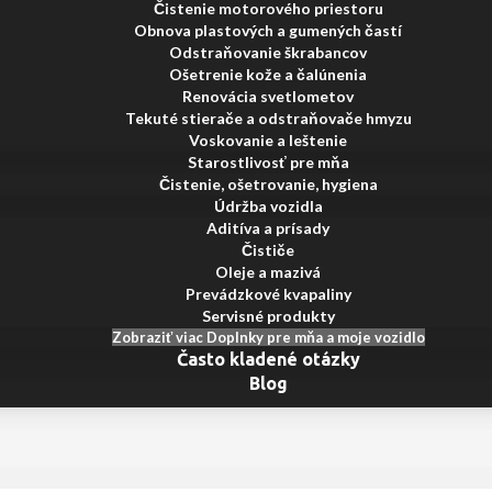
Čistenie motorového priestoru
Obnova plastových a gumených častí
Odstraňovanie škrabancov
Ošetrenie kože a čalúnenia
Renovácia svetlometov
Tekuté stierače a odstraňovače hmyzu
Voskovanie a leštenie
Starostlivosť pre mňa
Čistenie, ošetrovanie, hygiena
Údržba vozidla
Aditíva a prísady
Čističe
Oleje a mazivá
Prevádzkové kvapaliny
Servisné produkty
Zobraziť viac Doplnky pre mňa a moje vozidlo
Často kladené otázky
Blog