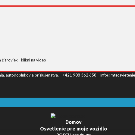
iaroviek - klikni na video
nia, autodoplnkov a príslušenstva.
+421 908 362 658
info@mtecsvietenie
Domov
Osvetlenie pre moje vozidlo
BOSCH produkty