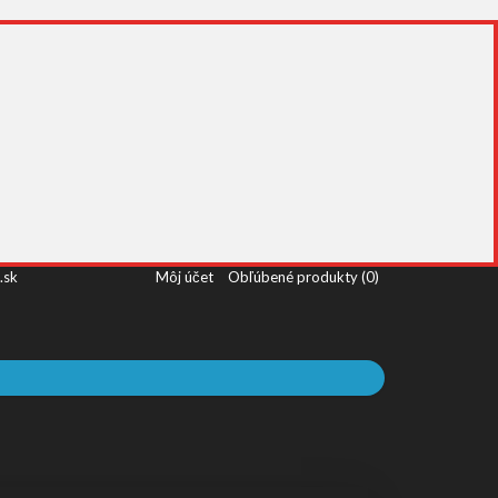
.sk
Môj účet
Obľúbené produkty (0)