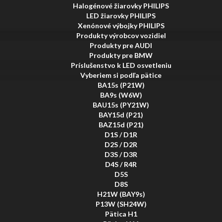
Halogénové žiarovky PHILIPS
LED žiarovky PHILIPS
Xenónové výbojky PHILIPS
Produkty výrobcov vozidiel
Produkty pre AUDI
Produkty pre BMW
Príslušenstvo k LED osvetleniu
Vyberiem si podľa pätice
BA15s (P21W)
BA9s (W6W)
BAU15s (PY21W)
BAY15d (P21)
BAZ15d (P21)
D1S / D1R
D2S / D2R
D3S / D3R
D4S / R4R
D5S
D8S
H21W (BAY9s)
P13W (SH24W)
Pätica H1