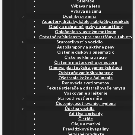
Stierače
Výbava na leto
Výbava na zimu
Doplnky pre mňa
Adaptéry, držiaky, káble, nabíjačky, redukcie
Obaly a ochranné prvky na smartfóny
Oblečenie s vlastným motívom
Ostatné príslušenstvo pre smartfóny a tablety
Starostlivosť o vozidlo
Autošampóny a aktívne peny
Čistenie diskov a pneumatík
Čistenie klimatizácie
Čistenie motorového priestoru
Obnova plastových a gumených častí
Odstraňovanie škrabancov
Ošetrenie kože a čalúnenia
Renovácia svetlometov
Tekuté stierače a odstraňovače hmyzu
Voskovanie a leštenie
Starostlivosť pre mňa
Čistenie, ošetrovanie, hygiena
Údržba vozidla
Aditíva a prísady
Čističe
Oleje a mazivá
Prevádzkové kvapaliny
Servisné produkty