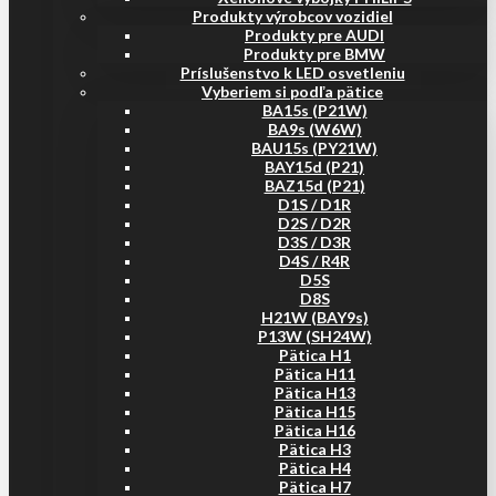
Produkty výrobcov vozidiel
Produkty pre AUDI
Produkty pre BMW
Príslušenstvo k LED osvetleniu
Vyberiem si podľa pätice
BA15s (P21W)
BA9s (W6W)
BAU15s (PY21W)
BAY15d (P21)
BAZ15d (P21)
D1S / D1R
D2S / D2R
D3S / D3R
D4S / R4R
D5S
D8S
H21W (BAY9s)
P13W (SH24W)
Pätica H1
Pätica H11
Pätica H13
Pätica H15
Pätica H16
Pätica H3
Pätica H4
Pätica H7