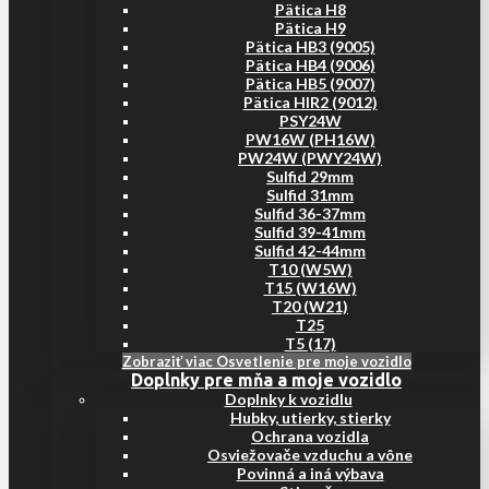
Pätica H8
Pätica H9
Pätica HB3 (9005)
Pätica HB4 (9006)
Pätica HB5 (9007)
Pätica HIR2 (9012)
PSY24W
PW16W (PH16W)
PW24W (PWY24W)
Sulfid 29mm
Sulfid 31mm
Sulfid 36-37mm
Sulfid 39-41mm
Sulfid 42-44mm
T10 (W5W)
T15 (W16W)
T20 (W21)
T25
T5 (17)
Zobraziť viac Osvetlenie pre moje vozidlo
Doplnky pre mňa a moje vozidlo
Doplnky k vozidlu
Hubky, utierky, stierky
Ochrana vozidla
Osviežovače vzduchu a vône
Povinná a iná výbava