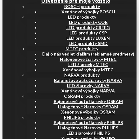
Osvetlenie pre moje vozidlo
BOSCH produkty
Xenónové výbojky BOSCH
LED produkty
LED produkty COB
LED produkty CREE®
LED produkty CSP
LED produkty LUXEN
LED produkty SMD
MTEC produkty
Daj o nás vedieť ďalším (reklamné predmety)
Halogénové žiarovky MTEC
LED žiarovky MTEC
Xenónové výbojky MTEC
NARVA produkty
Bajonetové autožiarovky NARVA
LED žiarovky NARVA
Xenónové výbojky NARVA
OSRAM produkty
Bajonetové autožiarovky OSRAM
Halogénové žiarovky OSRAM
Xenónové výbojky OSRAM
PHILIPS produkty
Bajonetové autožiarovky PHILIPS
Halogénové žiarovky PHILIPS
LED žiarovky PHILIPS
Xenónové výbojky PHILIPS