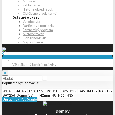
Môj účet
Reklamácie
História objednávok
Obľúbené produkty (0)
Ostatné odkazy
Výrobcovia
Darčekové poukážky
Partnerský program
Akciový tovar
Odber noviniek
Mapa stránok
0
Váš nákupný košík je prázdny!
×
Populárne vyhľadávania:
H1
H3
H4
H7
T10
T15
T20
D1S
D2S
D3S
D4S
BA15s
BAU15s
BAY15d
36mm
39mm
42mm
H8
H11
H15
Upraviť vyhľadávanie
Domov