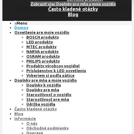
Zobraziť viac Doplnky pre mňa a moje vozidlo
Často kladené otázky
Blog
×
Menu
Domov
Osvetlenie pre moje vozidlo
BOSCH produkty
LED produkty
MTEC produkty
NARVA produkty
OSRAM produkty
PHILIPS produkty
Produkty výrobcov vozidiel
Príslušenstvo k LED osvetleniu
Vyberiem si podľa pätice
Doplnky pre mňa a moje vozidlo
Doplnky k vozidlu
Doplnky pre mňa
Starostlivosť o vozidlo
Starostlivosť pre mňa
Údržba vozidla
Často kladené otázky
Blog
Informácie
O nás
Obchodné podmienky
Doprava