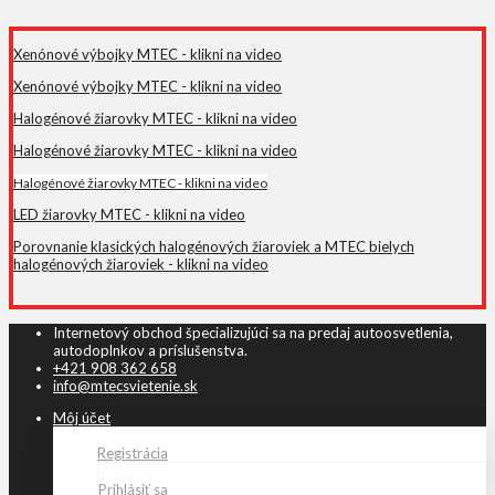
Xenónové výbojky MTEC - klikni na video
Xenónové výbojky MTEC - klikni na video
Halogénové žiarovky MTEC - klikni na video
Halogénové žiarovky MTEC - klikni na video
Halogénové žiarovky MTEC - klikni na video
LED žiarovky MTEC - klikni na video
Porovnanie klasických halogénových žiaroviek a MTEC bielych
halogénových žiaroviek - klikni na video
Internetový obchod špecializujúci sa na predaj autoosvetlenia,
autodoplnkov a príslušenstva.
+421 908 362 658
info@mtecsvietenie.sk
Môj účet
Registrácia
Prihlásiť sa