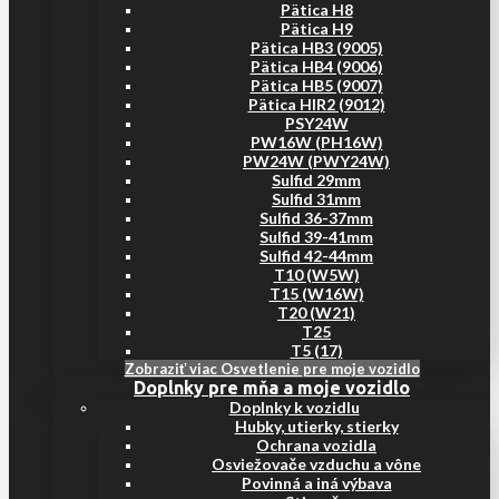
Pätica H8
Pätica H9
Pätica HB3 (9005)
Pätica HB4 (9006)
Pätica HB5 (9007)
Pätica HIR2 (9012)
PSY24W
PW16W (PH16W)
PW24W (PWY24W)
Sulfid 29mm
Sulfid 31mm
Sulfid 36-37mm
Sulfid 39-41mm
Sulfid 42-44mm
T10 (W5W)
T15 (W16W)
T20 (W21)
T25
T5 (17)
Zobraziť viac Osvetlenie pre moje vozidlo
Doplnky pre mňa a moje vozidlo
Doplnky k vozidlu
Hubky, utierky, stierky
Ochrana vozidla
Osviežovače vzduchu a vône
Povinná a iná výbava