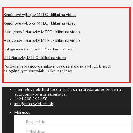
Xenónové výbojky MTEC - klikni na video
Xenónové výbojky MTEC - klikni na video
Halogénové žiarovky MTEC - klikni na video
Halogénové žiarovky MTEC - klikni na video
Halogénové žiarovky MTEC - klikni na video
LED žiarovky MTEC - klikni na video
Porovnanie klasických halogénových žiaroviek a MTEC bielych
halogénových žiaroviek - klikni na video
Internetový obchod špecializujúci sa na predaj autoosvetlenia,
autodoplnkov a príslušenstva.
+421 908 362 658
info@mtecsvietenie.sk
Môj účet
Registrácia
Prihlásiť sa