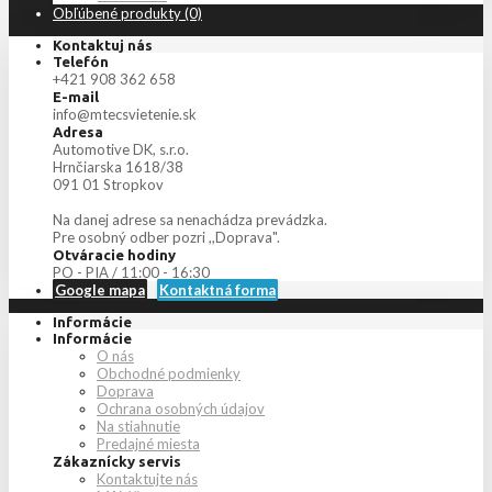
Obľúbené produkty (0)
Kontaktuj nás
Telefón
+421 908 362 658
E-mail
info@mtecsvietenie.sk
Adresa
Automotive DK, s.r.o.
Hrnčiarska 1618/38
091 01 Stropkov
Na danej adrese sa nenachádza prevádzka.
Pre osobný odber pozri ,,Doprava".
Otváracie hodiny
PO - PIA / 11:00 - 16:30
Google mapa
Kontaktná forma
Informácie
Informácie
O nás
Obchodné podmienky
Doprava
Ochrana osobných údajov
Na stiahnutie
Predajné miesta
Zákaznícky servis
Kontaktujte nás