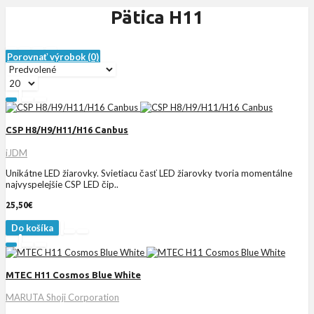
Pätica H11
Porovnať výrobok (0)
CSP H8/H9/H11/H16 Canbus
iJDM
Unikátne LED žiarovky. Svietiacu časť LED žiarovky tvoria momentálne
najvyspelejšie CSP LED čip..
25,50€
Do košíka
MTEC H11 Cosmos Blue White
MARUTA Shoji Corporation