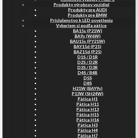
Produkty výrobcov vozidiel
Produkty pre AUDI
Produkty pre BMW
Príslušenstvo k LED osvetleniu
Vyberiem si podľa pätice
BA15s (P21W)
BA9s (W6W)
BAU15s (PY21W)
BAY15d (P21)
BAZ15d (P21)
D1S / D1R
D2S / D2R
D3S / D3R
D4S / R4R
D5S
D8S
H21W (BAY9s)
P13W (SH24W)
Pätica H1
Pätica H11
Pätica H13
Pätica H15
Pätica H16
Pätica H3
Pätica H4
Pätica H7