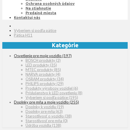
Ochrana osobných údajov
Na stiahnutie
Predajné miesta
Kontaktuj nás
Vyberiem si podľa pätice
Pätica H11
Kategórie
Osvetlenie pre moje vozidlo
(197)
BOSCH produkty
(2)
LED produkty
(35)
MTEC produkty
(85)
NARVA produkty
(4)
OSRAM produkty
(34)
PHILIPS produkty
(29)
Produkty výrobcov vozidiel
(6)
Príslušenstvo k LED osvetleniu
(8)
Vyberiem si podľa pätice
(195)
Doplnky pre mňa a moje vozidlo
(255)
Doplnky k vozidlu
(19)
Doplnky pre mňa
(63)
Starostlivosť o vozidlo
(38)
Starostlivosť pre mňa
(0)
Údržba vozidla
(138)