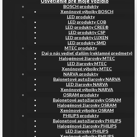
Osvetlenie pre moje vozidlo
BOSCH produkty
Xenónové výbojky BOSCH
LED produkty
LED produkty COB
LED produkty CREE®
LED produkty CSP
LED produkty LUXEN
LED produkty SMD
MTEC produkty
Daj o nás vedieť ďalším (reklamné predmety)
Halogénové žiarovky MTEC
LED žiarovky MTEC
Xenónové výbojky MTEC
NARVA produkty
Bajonetové autožiarovky NARVA
LED žiarovky NARVA
Xenónové výbojky NARVA
OSRAM produkty
Bajonetové autožiarovky OSRAM
Halogénové žiarovky OSRAM
Xenónové výbojky OSRAM
PHILIPS produkty
Bajonetové autožiarovky PHILIPS
Halogénové žiarovky PHILIPS
LED žiarovky PHILIPS
Xenónové výbojky PHILIPS