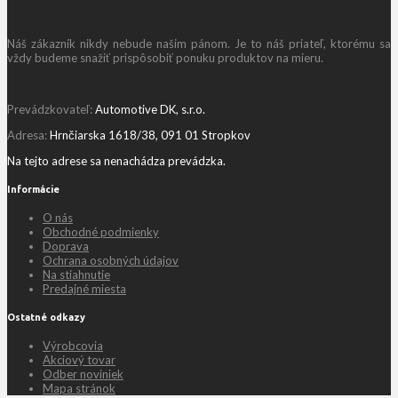
Náš zákazník nikdy nebude našim pánom. Je to náš priateľ, ktorému sa
vždy budeme snažiť prispôsobiť ponuku produktov na mieru.
Prevádzkovateľ:
Automotive DK, s.r.o.
Adresa:
Hrnčiarska 1618/38, 091 01 Stropkov
Na tejto adrese sa nenachádza prevádzka.
Informácie
O nás
Obchodné podmienky
Doprava
Ochrana osobných údajov
Na stiahnutie
Predajné miesta
Ostatné odkazy
Výrobcovia
Akciový tovar
Odber noviniek
Mapa stránok