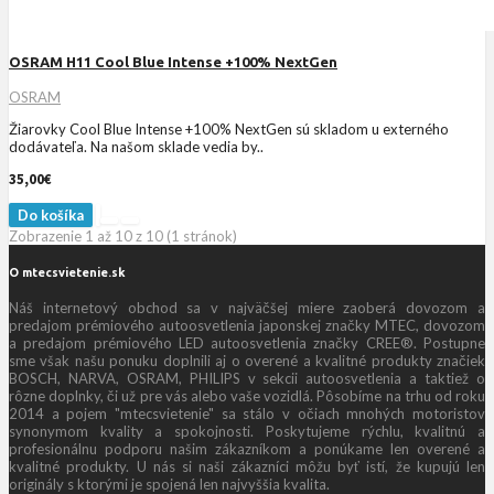
OSRAM H11 Cool Blue Intense +100% NextGen
OSRAM
Žiarovky Cool Blue Intense +100% NextGen sú skladom u externého
dodávateľa. Na našom sklade vedia by..
35,00€
Do košíka
Zobrazenie 1 až 10 z 10 (1 stránok)
O mtecsvietenie.sk
Náš internetový obchod sa v najväčšej miere zaoberá dovozom a
predajom prémiového autoosvetlenia japonskej značky MTEC, dovozom
a predajom prémiového LED autoosvetlenia značky CREE®. Postupne
sme však našu ponuku doplnili aj o overené a kvalitné produkty značiek
BOSCH, NARVA, OSRAM, PHILIPS v sekcii autoosvetlenia a taktiež o
rôzne doplnky, či už pre vás alebo vaše vozidlá. Pôsobíme na trhu od roku
2014 a pojem "mtecsvietenie" sa stálo v očiach mnohých motoristov
synonymom kvality a spokojnosti. Poskytujeme rýchlu, kvalitnú a
profesionálnu podporu našim zákazníkom a ponúkame len overené a
kvalitné produkty. U nás si naši zákazníci môžu byť istí, že kupujú len
originály s ktorými je spojená len najvyššia kvalita.