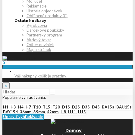
Môj účet
Reklamácie
História objednávok
Obľúbené produkty (0)
Ostatné odkazy
Výrobcovia
Darčekové poukážky
Partnerský program
Akciový tovar
Odber noviniek
Mapa stránok
0
Váš nákupný košík je prázdny!
×
Populárne vyhľadávania:
H1
H3
H4
H7
T10
T15
T20
D1S
D2S
D3S
D4S
BA15s
BAU15s
BAY15d
36mm
39mm
42mm
H8
H11
H15
Upraviť vyhľadávanie
Domov