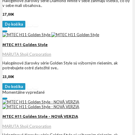
Halogénové žiarovky série Diamond White v sebe zahŕňajú všetko, čo by
v sebe mali obsahova..
27,00€
Do košíka
MTEC H11 Golden Style
MARUTA Shoji Corporation
Halogénové žiarovky série Golden Style sú výborným riešením, ak
potrebujete ostré zlatožlté sve..
23,00€
Do košíka
Momentálne vypredané
MTEC H11 Golden Style - NOVÁ VERZIA
MARUTA Shoji Corporation
Halogénové žiarovky série Golden Style sú výborným riešením, ak