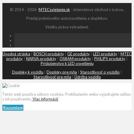
© 2014 - 2026
MTECsvietenie.sk
- internetový obchod s tvárou.
Predaj prémiového autoosvetlenia a doplnkov.
Všetky práva vyhradené.
Úvodná stránka
|
BOSCH produkty
|
GE produkty
|
LED produkty
|
MTEC
produkty
|
NARVA produkty
|
OSRAM produkty
|
PHILIPS produkty
|
Príslušenstvo k LED osvetleniu
Doplnky k vozidlu
|
Doplnky pre mňa
|
Starostlivosť o vozidlo
|
Starostlivosť pre mňa
|
Údržba vozidla
Tento web používa súbory cookies. Prehliadaním webu vyjadrujete súhlas
s ich používaním.
Viac informácií
.
Rozumiem