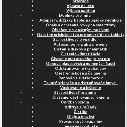
Stierače
Výbava na leto
Výbava na zimu
Doplnky pre mňa
Adaptéry, držiaky, káble, nabíjačky, redukcie
Obaly a ochranné prvky na smartfóny
Oblečenie s vlastným motívom
Ostatné príslušenstvo pre smartfóny a tablety
Starostlivosť o vozidlo
Autošampóny a aktívne peny
Čistenie diskov a pneumatík
Čistenie klimatizácie
Čistenie motorového priestoru
Obnova plastových a gumených častí
Odstraňovanie škrabancov
Ošetrenie kože a čalúnenia
Renovácia svetlometov
Tekuté stierače a odstraňovače hmyzu
Voskovanie a leštenie
Starostlivosť pre mňa
Čistenie, ošetrovanie, hygiena
Údržba vozidla
Aditíva a prísady
Čističe
Oleje a mazivá
Prevádzkové kvapaliny
Servisné produkty