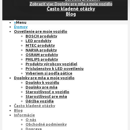
Zobraziť viac Doplnky pre mňa a moje vozidlo
Často kladené otázky
Blog
×
Menu
Domov
Osvetlenie pre moje vozidlo
BOSCH produkty
LED produkty
MTEC produkty
NARVA produkty
OSRAM produkty
PHILIPS produkty
Produkty výrobcov vozidiel
Príslušenstvo k LED osvetleniu
Vyberiem si podľa pätice
Doplnky pre mňa a moje vozidlo
Doplnky k vozidlu
Doplnky pre mňa
Starostlivosť o vozidlo
Starostlivosť pre mňa
Údržba vozidla
Často kladené otázky
Blog
Informácie
O nás
Obchodné podmienky
Doprava