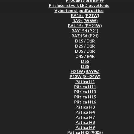
Produkty pre BMW
Príslušenstvo k LED osvetleniu
Vyberiem si podľa pätice
BA15s (P21W)
BA9s (W6W)
BAU15s (PY21W)
BAY15d (P21)
BAZ15d (P21)
D1S / D1R
D2S / D2R
D3S / D3R
D4S / R4R
D5S
D8S
H21W (BAY9s)
P13W (SH24W)
Pätica H1
Pätica H11
Pätica H13
Pätica H15
Pätica H16
Pätica H3
Pätica H4
Pätica H7
Pätica H8
Pätica H9
Pätica HB3 (9005)