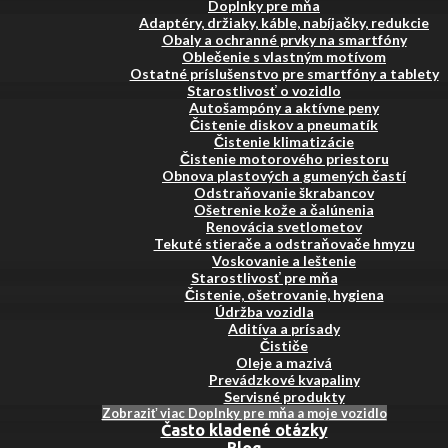
Doplnky pre mňa
Adaptéry, držiaky, káble, nabíjačky, redukcie
Obaly a ochranné prvky na smartfóny
Oblečenie s vlastným motívom
Ostatné príslušenstvo pre smartfóny a tablety
Starostlivosť o vozidlo
Autošampóny a aktívne peny
Čistenie diskov a pneumatík
Čistenie klimatizácie
Čistenie motorového priestoru
Obnova plastových a gumených častí
Odstraňovanie škrabancov
Ošetrenie kože a čalúnenia
Renovácia svetlometov
Tekuté stierače a odstraňovače hmyzu
Voskovanie a leštenie
Starostlivosť pre mňa
Čistenie, ošetrovanie, hygiena
Údržba vozidla
Aditíva a prísady
Čističe
Oleje a mazivá
Prevádzkové kvapaliny
Servisné produkty
Zobraziť viac Doplnky pre mňa a moje vozidlo
Často kladené otázky