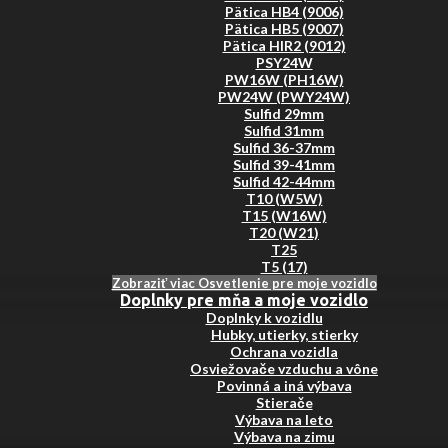
Pätica HB4 (9006)
Pätica HB5 (9007)
Pätica HIR2 (9012)
PSY24W
PW16W (PH16W)
PW24W (PWY24W)
Sulfid 29mm
Sulfid 31mm
Sulfid 36-37mm
Sulfid 39-41mm
Sulfid 42-44mm
T10 (W5W)
T15 (W16W)
T20 (W21)
T25
T5 (17)
Zobraziť viac Osvetlenie pre moje vozidlo
Doplnky pre mňa a moje vozidlo
Doplnky k vozidlu
Hubky, utierky, stierky
Ochrana vozidla
Osviežovače vzduchu a vône
Povinná a iná výbava
Stierače
Výbava na leto
Výbava na zimu