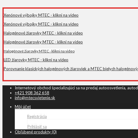
Xenónové výbojky MTEC - klikni na video
Xenónové výbojky MTEC - klikni na video
Halogénové žiarovky MTEC - klikni na video
Halogénové žiarovky MTEC - klikni na video
Halogénové žiarovky MTEC - klikni na video
LED žiarovky MTEC - klikni na video
Porovnanie klasických halogénových žiaroviek a MTEC bielych halogénových 
Internetový obchod špecializujúci sa na predaj autoosvetlenia, autod
+421 908 362 658
info@mtecsvietenie.sk
Môj účet
Registrácia
Prihlásiť sa
Obľúbené produkty (0)