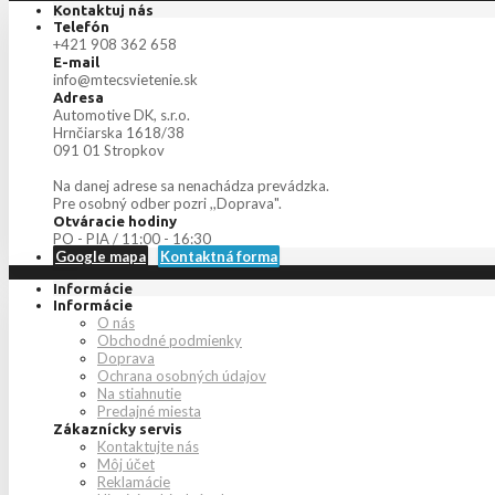
Kontaktuj nás
Telefón
+421 908 362 658
E-mail
info@mtecsvietenie.sk
Adresa
Automotive DK, s.r.o.
Hrnčiarska 1618/38
091 01 Stropkov
Na danej adrese sa nenachádza prevádzka.
Pre osobný odber pozri ,,Doprava".
Otváracie hodiny
PO - PIA / 11:00 - 16:30
Google mapa
Kontaktná forma
Informácie
Informácie
O nás
Obchodné podmienky
Doprava
Ochrana osobných údajov
Na stiahnutie
Predajné miesta
Zákaznícky servis
Kontaktujte nás
Môj účet
Reklamácie