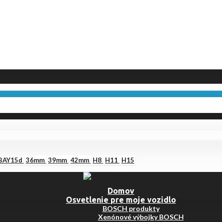
BAY15d
36mm
39mm
42mm
H8
H11
H15
Domov
Osvetlenie pre moje vozidlo
BOSCH produkty
Xenónové výbojky BOSCH