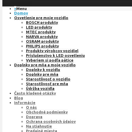
×
Menu
Domov
Osvetlenie pre moje vozidlo
BOSCH produkty
LED produkty
MTEC produkty
NARVA produkty
OSRAM produkty
PHILIPS produkty
Produkty výrobcov vozidiel
Príslušenstvo k LED osvetleniu
Vyberiem si podľa pätice
Doplnky pre mňa a moje vozidlo
Doplnky k vozidlu
Doplnky pre mňa
Starostlivosť o vozidlo
Starostlivosť pre mňa
Údržba vozidla
Často kladené otázky
Blog
Informácie
O nás
Obchodné podmienky
Doprava
Ochrana osobných údajov
Na stiahnutie
Predajné miesta