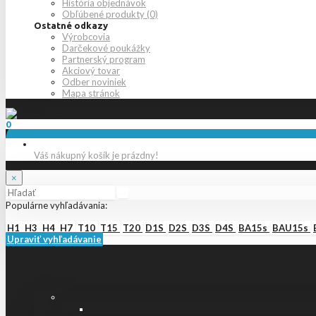
História objednávok
Obľúbené produkty (0)
Ostatné odkazy
Výrobcovia
Darčekové poukážky
Partnerský program
Akciový tovar
Odber noviniek
Mapa stránok
0
Váš nákupný košík je prázdny!
×
Populárne vyhľadávania:
H1
H3
H4
H7
T10
T15
T20
D1S
D2S
D3S
D4S
BA15s
BAU15s
Upraviť vyhľadávanie