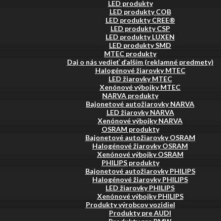
LED produkty
LED produkty COB
LED produkty CREE®
LED produkty CSP
LED produkty LUXEN
LED produkty SMD
MTEC produkty
Daj o nás vedieť ďalším (reklamné predmety)
Halogénové žiarovky MTEC
LED žiarovky MTEC
Xenónové výbojky MTEC
NARVA produkty
Bajonetové autožiarovky NARVA
LED žiarovky NARVA
Xenónové výbojky NARVA
OSRAM produkty
Bajonetové autožiarovky OSRAM
Halogénové žiarovky OSRAM
Xenónové výbojky OSRAM
PHILIPS produkty
Bajonetové autožiarovky PHILIPS
Halogénové žiarovky PHILIPS
LED žiarovky PHILIPS
Xenónové výbojky PHILIPS
Produkty výrobcov vozidiel
Produkty pre AUDI