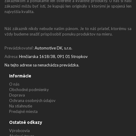
zákazníkom a ponúkame len overené a kvalitné produkty. U nás si naši
zákazníci môžu byť istí, že kupujú len originály s ktorými je spojená len
najvyššia kvalita.
Náš zákazník nikdy nebude našim pánom. Je to náš priateľ, ktorému sa
vždy budeme snažiť prispôsobiť ponuku produktov na mieru.
Prevádzkovateľ:
Automotive DK, s.r.o.
Adresa:
Hrnčiarska 1618/38, 091 01 Stropkov
Na tejto adrese sa nenachádza prevádzka.
Informácie
O nás
Obchodné podmienky
Doprava
Ochrana osobných údajov
Na stiahnutie
Predajné miesta
Ostatné odkazy
Výrobcovia
Akciový tovar