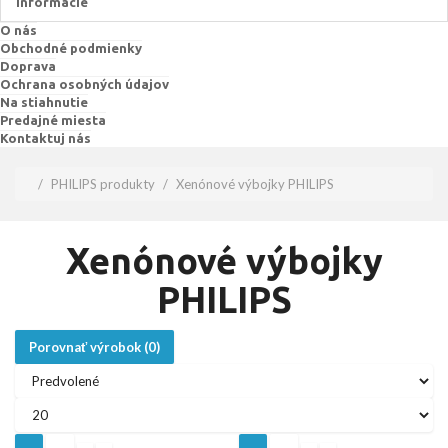
Informácie
O nás
Obchodné podmienky
Doprava
Ochrana osobných údajov
Na stiahnutie
Predajné miesta
Kontaktuj nás
PHILIPS produkty
Xenónové výbojky PHILIPS
Xenónové výbojky
PHILIPS
Porovnať výrobok (0)