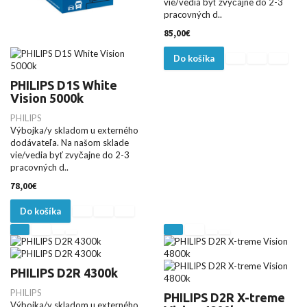
vie/vedia byť zvyčajne do 2-3
pracovných d..
85,00€
Do košíka
PHILIPS D1S White
Vision 5000k
PHILIPS
Výbojka/y skladom u externého
dodávateľa. Na našom sklade
vie/vedia byť zvyčajne do 2-3
pracovných d..
78,00€
Do košíka
PHILIPS D2R 4300k
PHILIPS
PHILIPS D2R X-treme
Výbojka/y skladom u externého