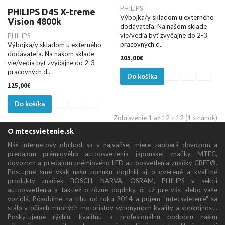
PHILIPS
PHILIPS D4S X-treme
Výbojka/y skladom u externého
Vision 4800k
dodávateľa. Na našom sklade
vie/vedia byť zvyčajne do 2-3
PHILIPS
pracovných d..
Výbojka/y skladom u externého
dodávateľa. Na našom sklade
205,00€
vie/vedia byť zvyčajne do 2-3
pracovných d..
Do košíka
125,00€
Do košíka
Zobrazenie 1 až 12 z 12 (1 stránok)
O mtecsvietenie.sk
Náš internetový obchod sa v najväčšej miere zaoberá dovozom a
predajom prémiového autoosvetlenia japonskej značky MTEC,
dovozom a predajom prémiového LED autoosvetlenia značky CREE®.
Postupne sme však našu ponuku doplnili aj o overené a kvalitné
produkty značiek BOSCH, NARVA, OSRAM, PHILIPS v sekcii
autoosvetlenia a taktiež o rôzne doplnky, či už pre vás alebo vaše
vozidlá. Pôsobíme na trhu od roku 2014 a pojem "mtecsvietenie" sa
stálo v očiach mnohých motoristov synonymom kvality a spokojnosti.
Poskytujeme rýchlu, kvalitnú a profesionálnu podporu našim