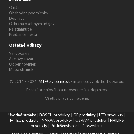
O nás
Obchodné podmienky
Doprava
Ochrana osobných údajov
Na stiahnutie
Predajné miesta
Ostatné odkazy
Výrobcovia
Akciový tovar
Odber noviniek
Mapa stránok
© 2014 - 2026
MTECsvietenie.sk
- internetový obchod s tvárou.
Predaj prémiového autoosvetlenia a doplnkov.
Všetky práva vyhradené.
Úvodná stránka
|
BOSCH produkty
|
GE produkty
|
LED produkty
|
MTEC produkty
|
NARVA produkty
|
OSRAM produkty
|
PHILIPS
produkty
|
Príslušenstvo k LED osvetleniu
Doplnky k vozidlu
|
Doplnky pre mňa
|
Starostlivosť o vozidlo
|