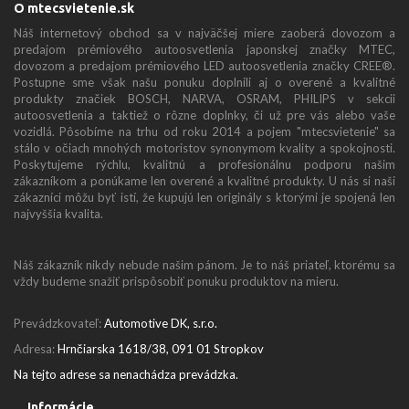
O mtecsvietenie.sk
Náš internetový obchod sa v najväčšej miere zaoberá dovozom a
predajom prémiového autoosvetlenia japonskej značky MTEC,
dovozom a predajom prémiového LED autoosvetlenia značky CREE®.
Postupne sme však našu ponuku doplnili aj o overené a kvalitné
produkty značiek BOSCH, NARVA, OSRAM, PHILIPS v sekcii
autoosvetlenia a taktiež o rôzne doplnky, či už pre vás alebo vaše
vozidlá. Pôsobíme na trhu od roku 2014 a pojem "mtecsvietenie" sa
stálo v očiach mnohých motoristov synonymom kvality a spokojnosti.
Poskytujeme rýchlu, kvalitnú a profesionálnu podporu našim
zákazníkom a ponúkame len overené a kvalitné produkty. U nás si naši
zákazníci môžu byť istí, že kupujú len originály s ktorými je spojená len
najvyššia kvalita.
Náš zákazník nikdy nebude našim pánom. Je to náš priateľ, ktorému sa
vždy budeme snažiť prispôsobiť ponuku produktov na mieru.
Prevádzkovateľ:
Automotive DK, s.r.o.
Adresa:
Hrnčiarska 1618/38, 091 01 Stropkov
Na tejto adrese sa nenachádza prevádzka.
Informácie