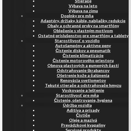
Stierače
Výbava na leto
Výbava na zimu
Doplnky pre mňa
Adaptéry, držiaky, káble, nabíjačky, redukcie
Obaly a ochranné prvky na smartfóny
Oblečenie s vlastným motívom
Ostatné príslušenstvo pre smartfóny a tablety
Starostlivosť o vozidlo
Autošampóny a aktívne peny
Čistenie diskov a pneumatík
Čistenie klimatizácie
Čistenie motorového priestoru
Obnova plastových a gumených častí
Odstraňovanie škrabancov
Ošetrenie kože a čalúnenia
Renovácia svetlometov
Tekuté stierače a odstraňovače hmyzu
Voskovanie a leštenie
Starostlivosť pre mňa
Čistenie, ošetrovanie, hygiena
Údržba vozidla
Aditíva a prísady
Čističe
Oleje a mazivá
Prevádzkové kvapaliny
Servisné produkty