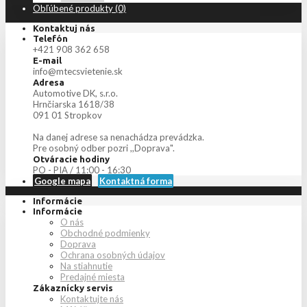
Obľúbené produkty (0)
Kontaktuj nás
Telefón
+421 908 362 658
E-mail
info@mtecsvietenie.sk
Adresa
Automotive DK, s.r.o.
Hrnčiarska 1618/38
091 01 Stropkov
Na danej adrese sa nenachádza prevádzka.
Pre osobný odber pozri ,,Doprava".
Otváracie hodiny
PO - PIA / 11:00 - 16:30
Google mapa
Kontaktná forma
Informácie
Informácie
O nás
Obchodné podmienky
Doprava
Ochrana osobných údajov
Na stiahnutie
Predajné miesta
Zákaznícky servis
Kontaktujte nás