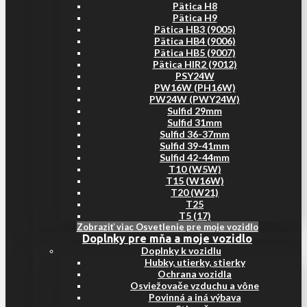
Pätica H8
Pätica H9
Pätica HB3 (9005)
Pätica HB4 (9006)
Pätica HB5 (9007)
Pätica HIR2 (9012)
PSY24W
PW16W (PH16W)
PW24W (PWY24W)
Sulfid 29mm
Sulfid 31mm
Sulfid 36-37mm
Sulfid 39-41mm
Sulfid 42-44mm
T10 (W5W)
T15 (W16W)
T20 (W21)
T25
T5 (17)
Zobraziť viac Osvetlenie pre moje vozidlo
Doplnky pre mňa a moje vozidlo
Doplnky k vozidlu
Hubky, utierky, stierky
Ochrana vozidla
Osviežovače vzduchu a vône
Povinná a iná výbava