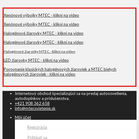
Xenónové výbojky MTEC - klikni na video
Xenónové výbojky MTEC - klikni na video
Halogénové žiarovky MTEC - klikni na video
Halogénové žiarovky MTEC - klikni na video
Halogénové žiarovky MTEC - klikni na video
LED žiarovky MTEC - klikni na video
Porovnanie klasických halogénových žiaroviek a MTEC bielych
halogénových žiaroviek - klikni na video
Internetový obchod špecializujúci sa na predaj autoosvetlenia,
autodoplnkov a príslušenstva.
+421 908 362 658
info@mtecsvietenie.sk
Môj účet
Registrácia
Prihlásiť sa