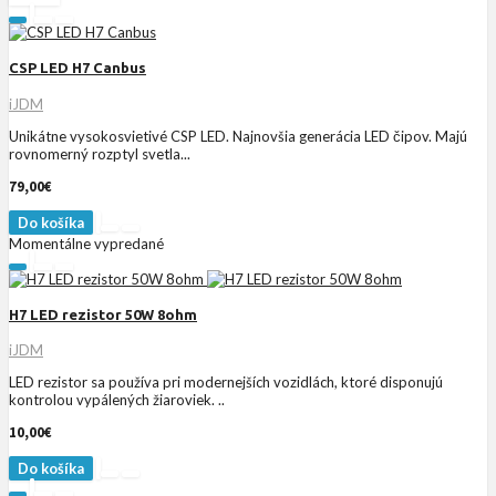
CSP LED H7 Canbus
iJDM
Unikátne vysokosvietivé CSP LED. Najnovšia generácia LED čipov. Majú
rovnomerný rozptyl svetla...
79,00€
Do košíka
Momentálne vypredané
H7 LED rezistor 50W 8ohm
iJDM
LED rezistor sa používa pri modernejších vozidlách, ktoré disponujú
kontrolou vypálených žiaroviek. ..
10,00€
Do košíka