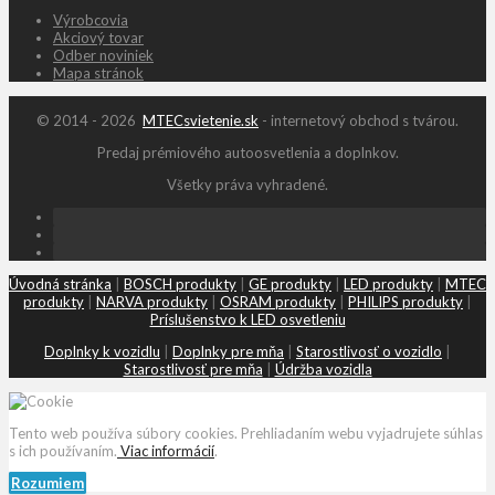
Výrobcovia
Akciový tovar
Odber noviniek
Mapa stránok
© 2014 - 2026
MTECsvietenie.sk
- internetový obchod s tvárou.
Predaj prémiového autoosvetlenia a doplnkov.
Všetky práva vyhradené.
Úvodná stránka
|
BOSCH produkty
|
GE produkty
|
LED produkty
|
MTEC
produkty
|
NARVA produkty
|
OSRAM produkty
|
PHILIPS produkty
|
Príslušenstvo k LED osvetleniu
Doplnky k vozidlu
|
Doplnky pre mňa
|
Starostlivosť o vozidlo
|
Starostlivosť pre mňa
|
Údržba vozidla
Tento web používa súbory cookies. Prehliadaním webu vyjadrujete súhlas
s ich používaním.
Viac informácií
.
Rozumiem