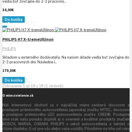
vedia byť zvyčajne do 2-3 pracovný..
34,00€
Do košíka
PHILIPS H7 X-tremeUltinon
PHILIPS
Skladom u externého dodávateľa. Na našom sklade vedia byť zvyčajne do
2-3 pracovných dní. Následne i..
170,00€
Do košíka
Zobrazenie 1 až 18 z 18 (1 stránok)
O mtecsvietenie.sk
Náš internetový obchod sa v najväčšej miere zaoberá dovozom a
predajom prémiového autoosvetlenia japonskej značky MTEC, dovozom
a predajom prémiového LED autoosvetlenia značky CREE®. Postupne
sme však našu ponuku doplnili aj o overené a kvalitné produkty značiek
BOSCH, NARVA, OSRAM, PHILIPS v sekcii autoosvetlenia a taktiež o
rôzne doplnky, či už pre vás alebo vaše vozidlá. Pôsobíme na trhu od roku