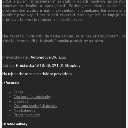
2014 a pojem "mtecsvietenie" sa stálo v očiach mnohých motoristov
synonymom kvality a spokojnosti. Poskytujeme rýchlu, kvalitnú a
profesionálnu podporu našim zákazníkom a ponúkame len overené a
kvalitné produkty. U nás si naši zákazníci môžu byť istí, že kupujú len
originály s ktorými je spojená len najvyššia kvalita.
Náš zákazník nikdy nebude našim pánom. Je to náš priateľ, ktorému sa
vždy budeme snažiť prispôsobiť ponuku produktov na mieru.
Prevádzkovateľ:
Automotive DK, s.r.o.
Adresa:
Hrnčiarska 1618/38, 091 01 Stropkov
Na tejto adrese sa nenachádza prevádzka.
Informácie
O nás
Obchodné podmienky
Doprava
Ochrana osobných údajov
Na stiahnutie
Predajné miesta
Ostatné odkazy