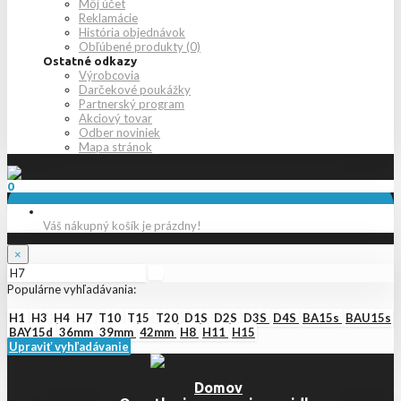
Môj účet
Reklamácie
História objednávok
Obľúbené produkty (0)
Ostatné odkazy
Výrobcovia
Darčekové poukážky
Partnerský program
Akciový tovar
Odber noviniek
Mapa stránok
0
Váš nákupný košík je prázdny!
×
Populárne vyhľadávania:
H1
H3
H4
H7
T10
T15
T20
D1S
D2S
D3S
D4S
BA15s
BAU15s
BAY15d
36mm
39mm
42mm
H8
H11
H15
Upraviť vyhľadávanie
Domov