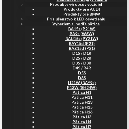
Produkty výrobcov vozidiel
Produkty pre AUDI
Produkty pre BMW
Príslušenstvo k LED osvetleniu
Vyberiem si podľa pätice
BA15s (P21W)
BA9s (W6W)
BAU15s (PY21W)
BAY15d (P21)
BAZ15d (P21)
D1S / D1R
D2S / D2R
D3S / D3R
D4S / R4R
D5S
D8S
H21W (BAY9s)
P13W (SH24W)
Pätica H1
Pätica H11
Pätica H13
Pätica H15
Pätica H16
Pätica H3
Pätica H4
Pätica H7