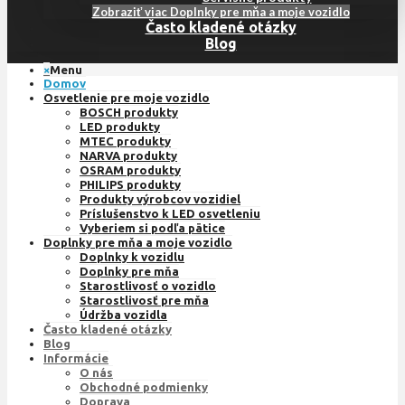
Zobraziť viac Doplnky pre mňa a moje vozidlo
Často kladené otázky
Blog
×
Menu
Domov
Osvetlenie pre moje vozidlo
BOSCH produkty
LED produkty
MTEC produkty
NARVA produkty
OSRAM produkty
PHILIPS produkty
Produkty výrobcov vozidiel
Príslušenstvo k LED osvetleniu
Vyberiem si podľa pätice
Doplnky pre mňa a moje vozidlo
Doplnky k vozidlu
Doplnky pre mňa
Starostlivosť o vozidlo
Starostlivosť pre mňa
Údržba vozidla
Často kladené otázky
Blog
Informácie
O nás
Obchodné podmienky
Doprava