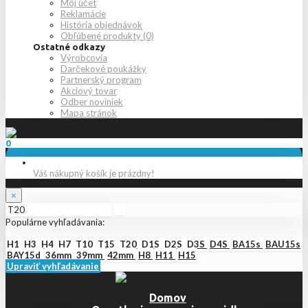
Môj účet
Reklamácie
História objednávok
Obľúbené produkty (0)
Ostatné odkazy
Výrobcovia
Darčekové poukážky
Partnerský program
Akciový tovar
Odber noviniek
Mapa stránok
0
Váš nákupný košík je prázdny!
×
Populárne vyhľadávania:
H1
H3
H4
H7
T10
T15
T20
D1S
D2S
D3S
D4S
BA15s
BAU15s
BAY15d
36mm
39mm
42mm
H8
H11
H15
Upraviť vyhľadávanie
Domov