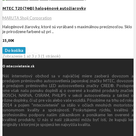
MTEC T20 (7443) halogénové autožiarovky
MARUTA Shoji Corporation
Halogénové žiarovky, ktoré sú vyrábané s maximálnou precíznosťou. Sklo
je prirodzene farbené už pri ..
15,00€
Do košíka
Zobrazenie 1 až 3 z 3 (1 stránok)
O mtecsvietenie.sk
Náš internetový obchod sa v najväčšej miere zaoberá dovozom a
predajom prémiového autoosvetlenia japonskej značky MTEC, dovozom
a predajom prémiového LED autoosvetlenia značky CREE®. Postupne
sme však našu ponuku doplnili aj o overené a kvalitné produkty značiek
BOSCH, NARVA, OSRAM, PHILIPS v sekcii autoosvetlenia a taktiež o
rôzne doplnky, či už pre vás alebo vaše vozidlá. Pôsobíme na trhu od roku
2014 a pojem "mtecsvietenie" sa stálo v očiach mnohých motoristov
synonymom kvality a spokojnosti. Poskytujeme rýchlu, kvalitnú a
profesionálnu podporu našim zákazníkom a ponúkame len overené a
kvalitné produkty. U nás si naši zákazníci môžu byť istí, že kupujú len
originály s ktorými je spojená len najvyššia kvalita.