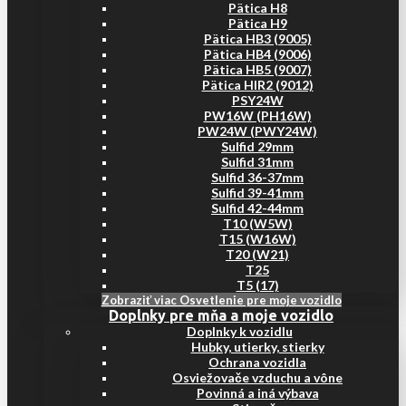
Pätica H8
Pätica H9
Pätica HB3 (9005)
Pätica HB4 (9006)
Pätica HB5 (9007)
Pätica HIR2 (9012)
PSY24W
PW16W (PH16W)
PW24W (PWY24W)
Sulfid 29mm
Sulfid 31mm
Sulfid 36-37mm
Sulfid 39-41mm
Sulfid 42-44mm
T10 (W5W)
T15 (W16W)
T20 (W21)
T25
T5 (17)
Zobraziť viac Osvetlenie pre moje vozidlo
Doplnky pre mňa a moje vozidlo
Doplnky k vozidlu
Hubky, utierky, stierky
Ochrana vozidla
Osviežovače vzduchu a vône
Povinná a iná výbava