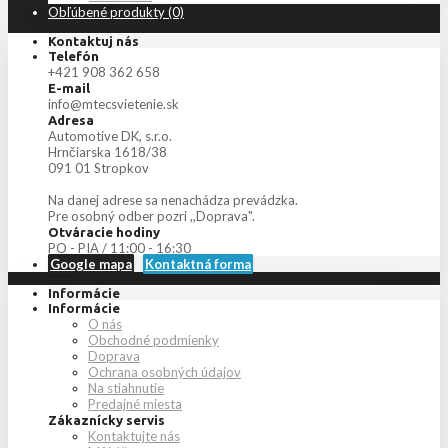
Obľúbené produkty (0)
Kontaktuj nás
Telefón
+421 908 362 658
E-mail
info@mtecsvietenie.sk
Adresa
Automotive DK, s.r.o.
Hrnčiarska 1618/38
091 01 Stropkov
Na danej adrese sa nenachádza prevádzka.
Pre osobný odber pozri ,,Doprava".
Otváracie hodiny
PO - PIA / 11:00 - 16:30
Google mapa
Kontaktná forma
Informácie
Informácie
O nás
Obchodné podmienky
Doprava
Ochrana osobných údajov
Na stiahnutie
Predajné miesta
Zákaznícky servis
Kontaktujte nás