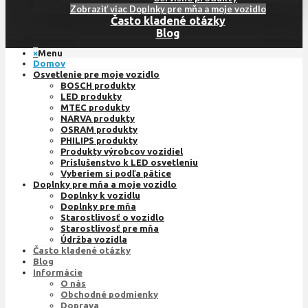
Zobraziť viac Doplnky pre mňa a moje vozidlo
Často kladené otázky
Blog
×
Menu
Domov
Osvetlenie pre moje vozidlo
BOSCH produkty
LED produkty
MTEC produkty
NARVA produkty
OSRAM produkty
PHILIPS produkty
Produkty výrobcov vozidiel
Príslušenstvo k LED osvetleniu
Vyberiem si podľa pätice
Doplnky pre mňa a moje vozidlo
Doplnky k vozidlu
Doplnky pre mňa
Starostlivosť o vozidlo
Starostlivosť pre mňa
Údržba vozidla
Často kladené otázky
Blog
Informácie
O nás
Obchodné podmienky
Doprava