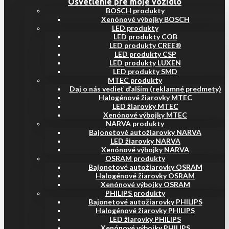
Osvetlenie pre moje vozidlo
BOSCH produkty
Xenónové výbojky BOSCH
LED produkty
LED produkty COB
LED produkty CREE®
LED produkty CSP
LED produkty LUXEN
LED produkty SMD
MTEC produkty
Daj o nás vedieť ďalším (reklamné predmety)
Halogénové žiarovky MTEC
LED žiarovky MTEC
Xenónové výbojky MTEC
NARVA produkty
Bajonetové autožiarovky NARVA
LED žiarovky NARVA
Xenónové výbojky NARVA
OSRAM produkty
Bajonetové autožiarovky OSRAM
Halogénové žiarovky OSRAM
Xenónové výbojky OSRAM
PHILIPS produkty
Bajonetové autožiarovky PHILIPS
Halogénové žiarovky PHILIPS
LED žiarovky PHILIPS
Xenónové výbojky PHILIPS