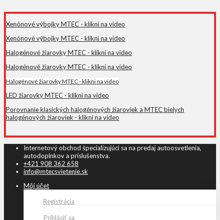
Xenónové výbojky MTEC - klikni na video
Xenónové výbojky MTEC - klikni na video
Halogénové žiarovky MTEC - klikni na video
Halogénové žiarovky MTEC - klikni na video
Halogénové žiarovky MTEC - klikni na video
LED žiarovky MTEC - klikni na video
Porovnanie klasických halogénových žiaroviek a MTEC bielych
halogénových žiaroviek - klikni na video
Internetový obchod špecializujúci sa na predaj autoosvetlenia,
autodoplnkov a príslušenstva.
+421 908 362 658
info@mtecsvietenie.sk
Môj účet
Registrácia
Prihlásiť sa