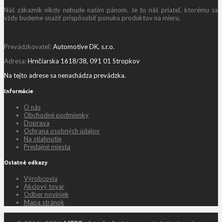
Náš zákazník nikdy nebude našim pánom. Je to náš priateľ, ktorému sa
vždy budeme snažiť prispôsobiť ponuku produktov na mieru.
Prevádzkovateľ:
Automotive DK, s.r.o.
Adresa:
Hrnčiarska 1618/38, 091 01 Stropkov
Na tejto adrese sa nenachádza prevádzka.
Informácie
O nás
Obchodné podmienky
Doprava
Ochrana osobných údajov
Na stiahnutie
Predajné miesta
Ostatné odkazy
Výrobcovia
Akciový tovar
Odber noviniek
Mapa stránok