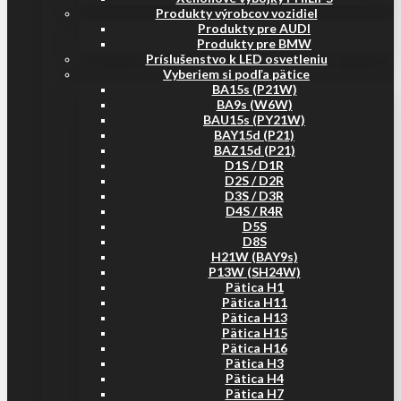
Produkty výrobcov vozidiel
Produkty pre AUDI
Produkty pre BMW
Príslušenstvo k LED osvetleniu
Vyberiem si podľa pätice
BA15s (P21W)
BA9s (W6W)
BAU15s (PY21W)
BAY15d (P21)
BAZ15d (P21)
D1S / D1R
D2S / D2R
D3S / D3R
D4S / R4R
D5S
D8S
H21W (BAY9s)
P13W (SH24W)
Pätica H1
Pätica H11
Pätica H13
Pätica H15
Pätica H16
Pätica H3
Pätica H4
Pätica H7