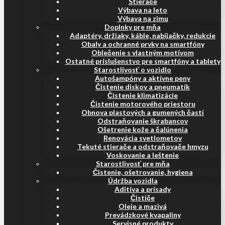
Stierače
Výbava na leto
Výbava na zimu
Doplnky pre mňa
Adaptéry, držiaky, káble, nabíjačky, redukcie
Obaly a ochranné prvky na smartfóny
Oblečenie s vlastným motívom
Ostatné príslušenstvo pre smartfóny a tablety
Starostlivosť o vozidlo
Autošampóny a aktívne peny
Čistenie diskov a pneumatík
Čistenie klimatizácie
Čistenie motorového priestoru
Obnova plastových a gumených častí
Odstraňovanie škrabancov
Ošetrenie kože a čalúnenia
Renovácia svetlometov
Tekuté stierače a odstraňovače hmyzu
Voskovanie a leštenie
Starostlivosť pre mňa
Čistenie, ošetrovanie, hygiena
Údržba vozidla
Aditíva a prísady
Čističe
Oleje a mazivá
Prevádzkové kvapaliny
Servisné produkty