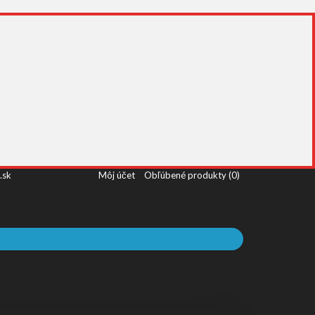
.sk
Môj účet
Obľúbené produkty (0)