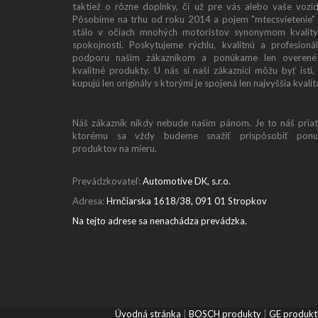
taktiež o rôzne doplnky, či už pre vás alebo vaše vozid
Pôsobíme na trhu od roku 2014 a pojem "mtecsvietenie"
stálo v očiach mnohých motoristov synonymom kvalit
spokojnosti. Poskytujeme rýchlu, kvalitnú a profesioná
podporu našim zákazníkom a ponúkame len overené
kvalitné produkty. U nás si naši zákazníci môžu byť istí,
kupujú len originály s ktorými je spojená len najvyššia kvalit
Náš zákazník nikdy nebude našim pánom. Je to náš priat
ktorému sa vždy budeme snažiť prispôsobiť ponu
produktov na mieru.
Prevádzkovateľ:
Automotive DK, s.r.o.
Adresa:
Hrnčiarska 1618/38, 091 01 Stropkov
Na tejto adrese sa nenachádza prevádzka.
Úvodná stránka
|
BOSCH produkty
|
GE produkt