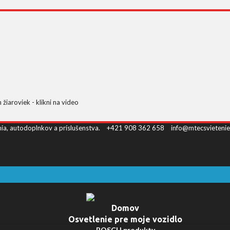
iaroviek - klikni na video
nia, autodoplnkov a príslušenstva.
+421 908 362 658
info@mtecsvietenie
Domov
Osvetlenie pre moje vozidlo
BOSCH produkty