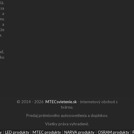
lá.
 sa
y a
lnu
 a
 že
a.
eľ,
ku
© 2014 - 2026
MTECsvietenie.sk
- internetový obchod s
tvárou.
Predaj prémiového autoosvetlenia a doplnkov.
Všetky práva vyhradené.
y
|
LED produkty
|
MTEC produkty
|
NARVA produkty
|
OSRAM produkty
|