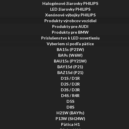
Halogénové žiarovky PHILIPS
LED žiarovky PHILIPS
Xenónové výbojky PHILIPS
Produkty výrobcov vozidiel
Produkty pre AUDI
Produkty pre BMW
Príslušenstvo k LED osvetleniu
Vyberiem si podľa pätice
BA15s (P21W)
BA9s (W6W)
BAU15s (PY21W)
BAY15d (P21)
BAZ15d (P21)
D1S / D1R
D2S / D2R
D3S / D3R
D4S / R4R
D5S
D8S
H21W (BAY9s)
P13W (SH24W)
Pätica H1