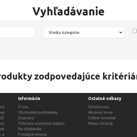
Vyhľadávanie
rodukty zodpovedajúce kritériá
Informácie
Ostatné odkazy
rá
O nás
Výrobcovia
kej
Obchodné podmienky
Akciový tovar
ED
Doprava
Odber noviniek
šu
Ochrana osobných údajov
Mapa stránok
iek
Na stiahnutie
a a
Predajné miesta