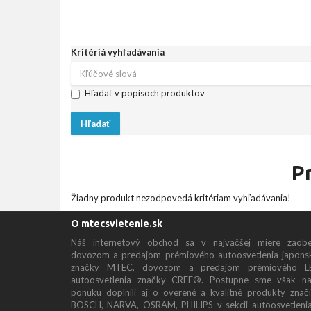
Kritériá vyhľadávania
Hľadať v popisoch produktov
P
Žiadny produkt nezodpovedá kritériam vyhľadávania!
O mtecsvietenie.sk
Náš internetový obchod sa v najväčšej miere zaobe
dovozom a predajom prémiového autoosvetlenia japons
značky MTEC, dovozom a predajom prémiového L
autoosvetlenia značky CREE®. Postupne sme však na
ponuku doplnili aj o overené a kvalitné produkty znač
BOSCH, NARVA, OSRAM, PHILIPS v sekcii autoosvetleni