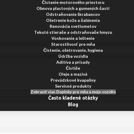
Čistenie motorového priestoru
Obnova plastových a gumených častí
Odstraňovanie škrabancov
Ošetrenie kože a čalúnenia
Renovácia svetlometov
Tekuté stierače a odstraňovače hmyzu
Voskovanie a leštenie
Starostlivosť pre mňa
Čistenie, ošetrovanie, hygiena
Údržba vozidla
Aditíva a prísady
Čističe
Oleje a mazivá
Prevádzkové kvapaliny
Servisné produkty
Zobraziť viac Doplnky pre mňa a moje vozidlo
Často kladené otázky
Blog