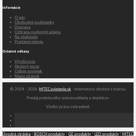
Informácie
O nás
Obchodné podmienky
Doprava
Ochrana osobných údajov
Na stiahnutie
Predajné miesta
Ostatné odkazy
Výrobcovia
Akciový tovar
Odber noviniek
Mapa stránok
© 2014 - 2026
MTECsvietenie.sk
- internetový obchod s tvárou.
Predaj prémiového autoosvetlenia a doplnkov.
Všetky práva vyhradené.
Úvodná stránka
|
BOSCH produkty
|
GE produkty
|
LED produkty
|
MTEC