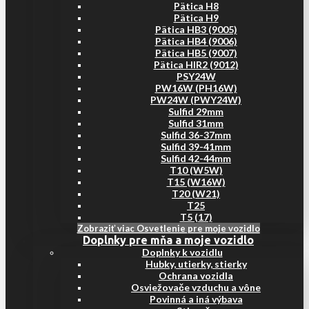
Pätica H8
Pätica H9
Pätica HB3 (9005)
Pätica HB4 (9006)
Pätica HB5 (9007)
Pätica HIR2 (9012)
PSY24W
PW16W (PH16W)
PW24W (PWY24W)
Sulfid 29mm
Sulfid 31mm
Sulfid 36-37mm
Sulfid 39-41mm
Sulfid 42-44mm
T10 (W5W)
T15 (W16W)
T20 (W21)
T25
T5 (17)
Zobraziť viac Osvetlenie pre moje vozidlo
Doplnky pre mňa a moje vozidlo
Doplnky k vozidlu
Hubky, utierky, stierky
Ochrana vozidla
Osviežovače vzduchu a vône
Povinná a iná výbava