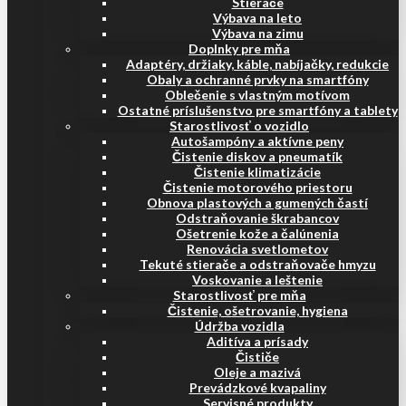
Stierače
Výbava na leto
Výbava na zimu
Doplnky pre mňa
Adaptéry, držiaky, káble, nabíjačky, redukcie
Obaly a ochranné prvky na smartfóny
Oblečenie s vlastným motívom
Ostatné príslušenstvo pre smartfóny a tablety
Starostlivosť o vozidlo
Autošampóny a aktívne peny
Čistenie diskov a pneumatík
Čistenie klimatizácie
Čistenie motorového priestoru
Obnova plastových a gumených častí
Odstraňovanie škrabancov
Ošetrenie kože a čalúnenia
Renovácia svetlometov
Tekuté stierače a odstraňovače hmyzu
Voskovanie a leštenie
Starostlivosť pre mňa
Čistenie, ošetrovanie, hygiena
Údržba vozidla
Aditíva a prísady
Čističe
Oleje a mazivá
Prevádzkové kvapaliny
Servisné produkty