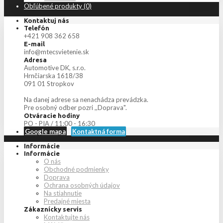
Obľúbené produkty (0)
Kontaktuj nás
Telefón
+421 908 362 658
E-mail
info@mtecsvietenie.sk
Adresa
Automotive DK, s.r.o.
Hrnčiarska 1618/38
091 01 Stropkov
Na danej adrese sa nenachádza prevádzka.
Pre osobný odber pozri ,,Doprava".
Otváracie hodiny
PO - PIA / 11:00 - 16:30
Google mapa
Kontaktná forma
Informácie
Informácie
O nás
Obchodné podmienky
Doprava
Ochrana osobných údajov
Na stiahnutie
Predajné miesta
Zákaznícky servis
Kontaktujte nás