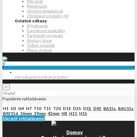
Môj účet
Reklamácie
História objednávok
Obľúbené produkty (0)
Ostatné odkazy
Výrobcovia
Darčekové poukážky
Partnerský program
Akciový tovar
Odber noviniek
Mapa stránok
0
Váš nákupný košík je prázdny!
×
Populárne vyhľadávania:
H1
H3
H4
H7
T10
T15
T20
D1S
D2S
D3S
D4S
BA15s
BAU15s
BAY15d
36mm
39mm
42mm
H8
H11
H15
Upraviť vyhľadávanie
Domov