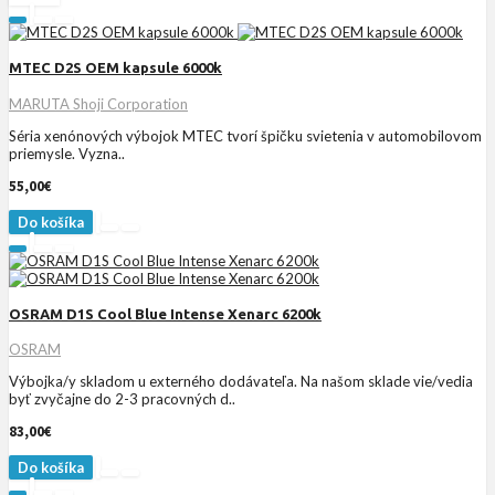
MTEC D2S OEM kapsule 6000k
MARUTA Shoji Corporation
Séria xenónových výbojok MTEC tvorí špičku svietenia v automobilovom
priemysle. Vyzna..
55,00€
Do košíka
OSRAM D1S Cool Blue Intense Xenarc 6200k
OSRAM
Výbojka/y skladom u externého dodávateľa. Na našom sklade vie/vedia
byť zvyčajne do 2-3 pracovných d..
83,00€
Do košíka