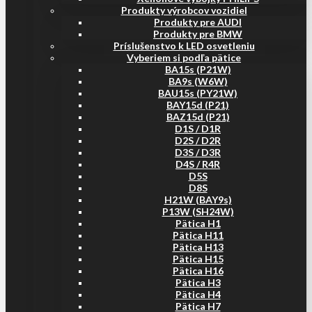
Produkty výrobcov vozidiel
Produkty pre AUDI
Produkty pre BMW
Príslušenstvo k LED osvetleniu
Vyberiem si podľa pätice
BA15s (P21W)
BA9s (W6W)
BAU15s (PY21W)
BAY15d (P21)
BAZ15d (P21)
D1S / D1R
D2S / D2R
D3S / D3R
D4S / R4R
D5S
D8S
H21W (BAY9s)
P13W (SH24W)
Pätica H1
Pätica H11
Pätica H13
Pätica H15
Pätica H16
Pätica H3
Pätica H4
Pätica H7