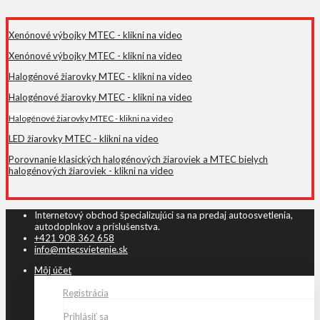
Xenónové výbojky MTEC - klikni na video
Xenónové výbojky MTEC - klikni na video
Halogénové žiarovky MTEC - klikni na video
Halogénové žiarovky MTEC - klikni na video
Halogénové žiarovky MTEC - klikni na video
LED žiarovky MTEC - klikni na video
Porovnanie klasických halogénových žiaroviek a MTEC bielych
halogénových žiaroviek - klikni na video
Internetový obchod špecializujúci sa na predaj autoosvetlenia,
autodoplnkov a príslušenstva.
+421 908 362 658
info@mtecsvietenie.sk
Môj účet
Registrácia
Prihlásiť sa