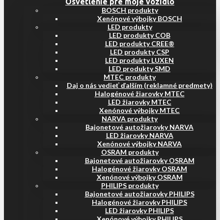
Osvetlenie pre moje vozidlo
BOSCH produkty
Xenónové výbojky BOSCH
LED produkty
LED produkty COB
LED produkty CREE®
LED produkty CSP
LED produkty LUXEN
LED produkty SMD
MTEC produkty
Daj o nás vedieť ďalším (reklamné predmety)
Halogénové žiarovky MTEC
LED žiarovky MTEC
Xenónové výbojky MTEC
NARVA produkty
Bajonetové autožiarovky NARVA
LED žiarovky NARVA
Xenónové výbojky NARVA
OSRAM produkty
Bajonetové autožiarovky OSRAM
Halogénové žiarovky OSRAM
Xenónové výbojky OSRAM
PHILIPS produkty
Bajonetové autožiarovky PHILIPS
Halogénové žiarovky PHILIPS
LED žiarovky PHILIPS
Xenónové výbojky PHILIPS