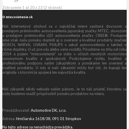
Zobrazenie 1 až 20 z 22 (2 stránok)
O mtecsvietenie.sk
Náš internetový obchod sa v najväčšej miere zaoberá dovozom a
predajom prémiového autoosvetlenia japonskej značky MTEC, dovozom
a predajom prémiového LED autoosvetlenia značky CREE®. Postupne
sme však našu ponuku doplnili aj o overené a kvalitné produkty značiek
BOSCH, NARVA, OSRAM, PHILIPS v sekcii autoosvetlenia a taktiež o
rôzne doplnky, či už pre vás alebo vaše vozidlá. Pôsobíme na trhu od roku
2014 a pojem "mtecsvietenie" sa stálo v očiach mnohých motoristov
synonymom kvality a spokojnosti. Poskytujeme rýchlu, kvalitnú a
profesionálnu podporu našim zákazníkom a ponúkame len overené a
kvalitné produkty. U nás si naši zákazníci môžu byť istí, že kupujú len
originály s ktorými je spojená len najvyššia kvalita.
Náš zákazník nikdy nebude našim pánom. Je to náš priateľ, ktorému sa
vždy budeme snažiť prispôsobiť ponuku produktov na mieru.
Prevádzkovateľ:
Automotive DK, s.r.o.
Adresa:
Hrnčiarska 1618/38, 091 01 Stropkov
Na tejto adrese sa nenachádza prevádzka.