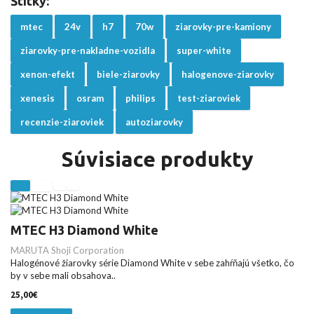
Štítky:
mtec
24v
h7
70w
ziarovky-pre-kamiony
ziarovky-pre-nakladne-vozidla
super-white
xenon-efekt
biele-ziarovky
halogenove-ziarovky
xenesis
osram
philips
test-ziaroviek
recenzie-ziaroviek
autoziarovky
Súvisiace produkty
MTEC H3 Diamond White
MARUTA Shoji Corporation
Halogénové žiarovky série Diamond White v sebe zahŕňajú všetko, čo
by v sebe mali obsahova..
25,00€