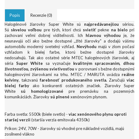
Popis
Recenzie (0)
Halogénové žiarovky Super White sú
najpredávanejšou
sériou.
Sú
skvelou voľbou
pre tých, ktorí chcú
svietiť
pekne
na bielo
pri
zachovaní veľmi dobrej viditeľnosti. Ich
hlavnou výhodou
je, že
neunavujú oči ako bežne dostupné ,,žlté žiarovky" a dodajú vášmu
automobilu moderný svetelný vzhľad.
Nevýhodu
majú v zlom počasí
vzhľadom k bielej farbe, ktorú bežne dostupné žiarovky
nedosahujú. Tak ako ostatné série MTEC halogénových žiaroviek, aj
séria
Super White
sa vyznačuje
kvalitným spracovaním, dlhou
životnosťou, zvýšenou svietivosťou
v porovnaní s bežne dostupnými
halogénovými žiarovkami na trhu. MTEC / MARUTA uvádza
reálne
kelviny
, takzvanú
farebnosť produkovaného svetla.
Zaručujú
viac
bielej farby
ako konkurenti ostatných značiek. Žiarovky Super
White
sú
homologizované
pre premávku na pozemných
komunikáciách. Žiarovky
sú plnené
xenónovým plynom.
Farba svetla: 5500k (biele svetlo) -
viac xenónového plynu oproti
staršej verzii
(staršia verzia emitovala 4350k)
Príkon: 24V, 70W - žiarovky sú vhodné pre nákladné vozidlá, majú
zosilnené vlákno