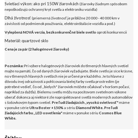
Svietiaci výkon: ako pri 150W žiarovkách
(žiarovky žiadnym spôsobom
nepoškodzujú ochranný kryt svetla a elektroniku vozidla)
Dlhá životnosť
(priemerná životnosť je približne 20 000 - 40 000 km v
závislosti od podmienok používania, elektroinštalácie vozidla a pod.)
Vylepšená NOVÁ verzia, bezkonkurenčné biele svetlo
oproti konkurencii
Materiál: quartzové sklo
Cena je za pár (2 halogénové žiarovky)
Poznámka:
Pri výbere halogénových žiaroviek do tlmených hlavných svetiel
majte na pamäti, čo od daných žiaroviek vyžadujete.
Biele svetlo je síce krásne
,
no
v tlmených hlavných svetlách
nie je určené pre každého
.
Je to hlavne z
dôvodu inej odrazivosti a pohlcovania bielej farby svetla prostredím (je
potrebné vedieť, čo od ,,bielych" žiaroviek môžete očakávať v horšom počasí,
napríklad za dažďa). Bielemu svetlu môžu na pocitovom svetelnom výkone
uberať dokonca aj niektoré zle naprojektované svetlá moderných automobilov
s šošovkovým typom svetiel.
Pre ľudí žiadajúcich ,,vysokú svietivosť"
máme
v
ponuke série
Ultra Boster +150%
a sériu
Diamond White. Pre ľudí
žiadajúcich farbu ,,LED osvetlenia"
máme v ponuke sériu
Cosmos Blue
White.