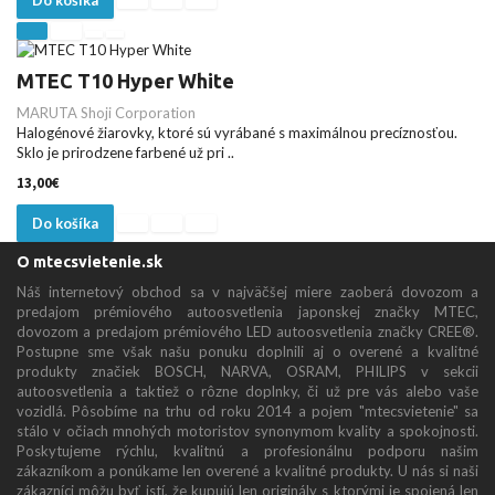
Do košíka
MTEC T10 Hyper White
MARUTA Shoji Corporation
Halogénové žiarovky, ktoré sú vyrábané s maximálnou precíznosťou.
Sklo je prirodzene farbené už pri ..
13,00€
Do košíka
O mtecsvietenie.sk
Náš internetový obchod sa v najväčšej miere zaoberá dovozom a
predajom prémiového autoosvetlenia japonskej značky MTEC,
dovozom a predajom prémiového LED autoosvetlenia značky CREE®.
Postupne sme však našu ponuku doplnili aj o overené a kvalitné
produkty značiek BOSCH, NARVA, OSRAM, PHILIPS v sekcii
autoosvetlenia a taktiež o rôzne doplnky, či už pre vás alebo vaše
vozidlá. Pôsobíme na trhu od roku 2014 a pojem "mtecsvietenie" sa
stálo v očiach mnohých motoristov synonymom kvality a spokojnosti.
Poskytujeme rýchlu, kvalitnú a profesionálnu podporu našim
zákazníkom a ponúkame len overené a kvalitné produkty. U nás si naši
zákazníci môžu byť istí, že kupujú len originály s ktorými je spojená len