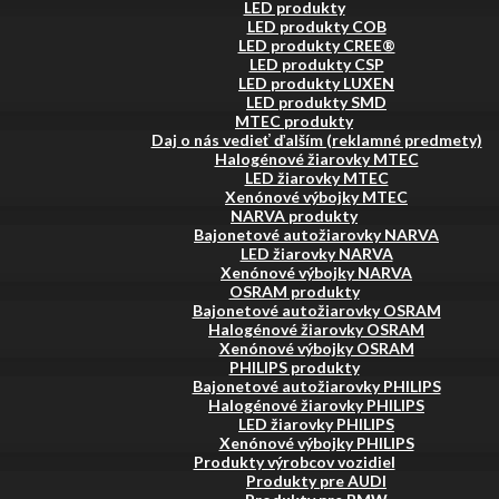
LED produkty
LED produkty COB
LED produkty CREE®
LED produkty CSP
LED produkty LUXEN
LED produkty SMD
MTEC produkty
Daj o nás vedieť ďalším (reklamné predmety)
Halogénové žiarovky MTEC
LED žiarovky MTEC
Xenónové výbojky MTEC
NARVA produkty
Bajonetové autožiarovky NARVA
LED žiarovky NARVA
Xenónové výbojky NARVA
OSRAM produkty
Bajonetové autožiarovky OSRAM
Halogénové žiarovky OSRAM
Xenónové výbojky OSRAM
PHILIPS produkty
Bajonetové autožiarovky PHILIPS
Halogénové žiarovky PHILIPS
LED žiarovky PHILIPS
Xenónové výbojky PHILIPS
Produkty výrobcov vozidiel
Produkty pre AUDI