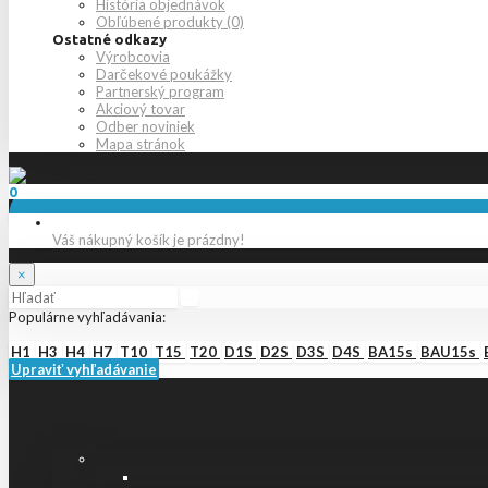
História objednávok
Obľúbené produkty (0)
Ostatné odkazy
Výrobcovia
Darčekové poukážky
Partnerský program
Akciový tovar
Odber noviniek
Mapa stránok
0
Váš nákupný košík je prázdny!
×
Populárne vyhľadávania:
H1
H3
H4
H7
T10
T15
T20
D1S
D2S
D3S
D4S
BA15s
BAU15s
Upraviť vyhľadávanie