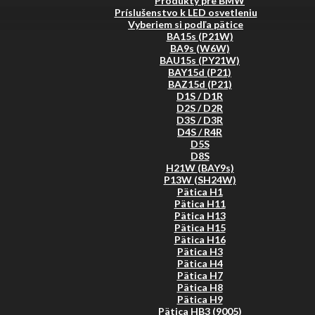
Produkty pre BMW
Príslušenstvo k LED osvetleniu
Vyberiem si podľa pätice
BA15s (P21W)
BA9s (W6W)
BAU15s (PY21W)
BAY15d (P21)
BAZ15d (P21)
D1S / D1R
D2S / D2R
D3S / D3R
D4S / R4R
D5S
D8S
H21W (BAY9s)
P13W (SH24W)
Pätica H1
Pätica H11
Pätica H13
Pätica H15
Pätica H16
Pätica H3
Pätica H4
Pätica H7
Pätica H8
Pätica H9
Pätica HB3 (9005)