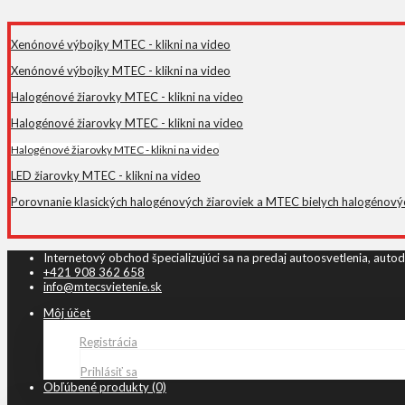
Xenónové výbojky MTEC - klikni na video
Xenónové výbojky MTEC - klikni na video
Halogénové žiarovky MTEC - klikni na video
Halogénové žiarovky MTEC - klikni na video
Halogénové žiarovky MTEC - klikni na video
LED žiarovky MTEC - klikni na video
Porovnanie klasických halogénových žiaroviek a MTEC bielych halogénových 
Internetový obchod špecializujúci sa na predaj autoosvetlenia, autod
+421 908 362 658
info@mtecsvietenie.sk
Môj účet
Registrácia
Prihlásiť sa
Obľúbené produkty (0)