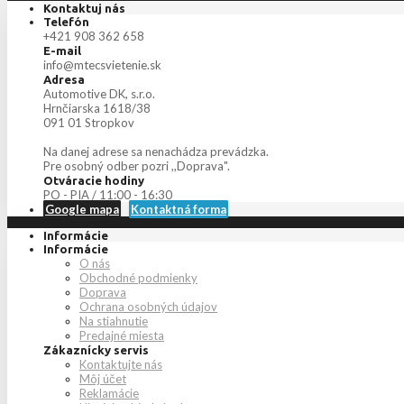
Kontaktuj nás
Telefón
+421 908 362 658
E-mail
info@mtecsvietenie.sk
Adresa
Automotive DK, s.r.o.
Hrnčiarska 1618/38
091 01 Stropkov
Na danej adrese sa nenachádza prevádzka.
Pre osobný odber pozri ,,Doprava".
Otváracie hodiny
PO - PIA / 11:00 - 16:30
Google mapa
Kontaktná forma
Informácie
Informácie
O nás
Obchodné podmienky
Doprava
Ochrana osobných údajov
Na stiahnutie
Predajné miesta
Zákaznícky servis
Kontaktujte nás
Môj účet
Reklamácie