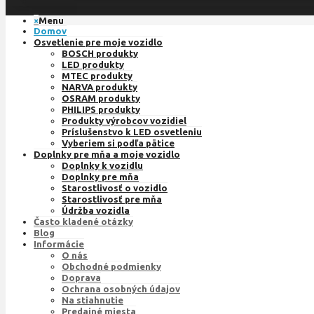
×
Menu
Domov
Osvetlenie pre moje vozidlo
BOSCH produkty
LED produkty
MTEC produkty
NARVA produkty
OSRAM produkty
PHILIPS produkty
Produkty výrobcov vozidiel
Príslušenstvo k LED osvetleniu
Vyberiem si podľa pätice
Doplnky pre mňa a moje vozidlo
Doplnky k vozidlu
Doplnky pre mňa
Starostlivosť o vozidlo
Starostlivosť pre mňa
Údržba vozidla
Často kladené otázky
Blog
Informácie
O nás
Obchodné podmienky
Doprava
Ochrana osobných údajov
Na stiahnutie
Predajné miesta