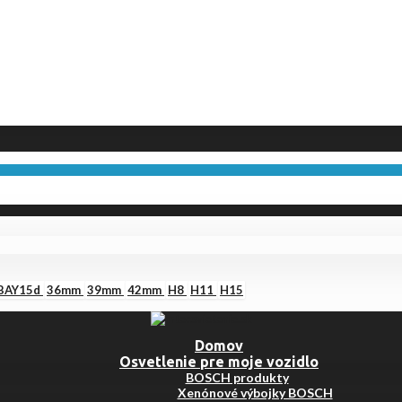
BAY15d
36mm
39mm
42mm
H8
H11
H15
Domov
Osvetlenie pre moje vozidlo
BOSCH produkty
Xenónové výbojky BOSCH