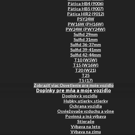
Pätica HB4 (9006)
Pätica HB5 (9007)
Pätica HIR2 (9012)
PSY24W
PW16W (PH16W)
PW24W (PWY24W)
Sulfid 29mm
Sulfid 31mm
Sulfid 36-37mm
Sulfid 39-41mm
Sulfid 42-44mm
T10 (W5W)
T15 (W16W)
T20 (W21)
T25
T5 (17)
Zobraziť viac Osvetlenie pre moje vozidlo
Doplnky pre mňa a moje vozidlo
Doplnky k vozidlu
Hubky, utierky, stierky
Ochrana vozidla
Osviežovače vzduchu a vône
Povinná a iná výbava
Stierače
Výbava na leto
Výbava na zimu