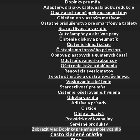
Doplnky pre mňa
Adaptéry, držiaky, káble, nabíjačky, redukcie
Obaly a ochranné prvky na smartfóny
Oblečenie s vlastným motívom
Ostatné príslušenstvo pre smartfóny a tablety
Starostlivosť o vozidlo
Autošampóny a aktívne peny
Čistenie diskov a pneumatík
Čistenie klimatizácie
Čistenie motorového priestoru
Obnova plastových a gumených častí
Odstraňovanie škrabancov
Ošetrenie kože a čalúnenia
Renovácia svetlometov
Tekuté stierače a odstraňovače hmyzu
Voskovanie a leštenie
Starostlivosť pre mňa
Čistenie, ošetrovanie, hygiena
Údržba vozidla
Aditíva a prísady
Čističe
Oleje a mazivá
Prevádzkové kvapaliny
Servisné produkty
Zobraziť viac Doplnky pre mňa a moje vozidlo
Často kladené otázky