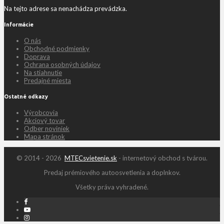
Na tejto adrese sa nenachádza prevádzka.
Informácie
O nás
Obchodné podmienky
Doprava
Ochrana osobných údajov
Na stiahnutie
Predajné miesta
Ostatné odkazy
Výrobcovia
Akciový tovar
Odber noviniek
Mapa stránok
© 2014 - 2026
MTECsvietenie.sk
- internetový obchod s tvárou.
Predaj prémiového autoosvetlenia a doplnkov.
Všetky práva vyhradené.