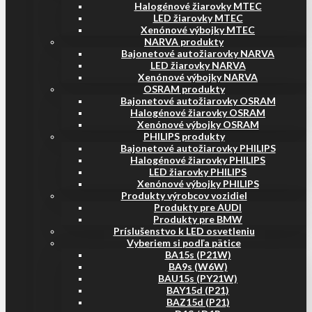
Halogénové žiarovky MTEC
LED žiarovky MTEC
Xenónové výbojky MTEC
NARVA produkty
Bajonetové autožiarovky NARVA
LED žiarovky NARVA
Xenónové výbojky NARVA
OSRAM produkty
Bajonetové autožiarovky OSRAM
Halogénové žiarovky OSRAM
Xenónové výbojky OSRAM
PHILIPS produkty
Bajonetové autožiarovky PHILIPS
Halogénové žiarovky PHILIPS
LED žiarovky PHILIPS
Xenónové výbojky PHILIPS
Produkty výrobcov vozidiel
Produkty pre AUDI
Produkty pre BMW
Príslušenstvo k LED osvetleniu
Vyberiem si podľa pätice
BA15s (P21W)
BA9s (W6W)
BAU15s (PY21W)
BAY15d (P21)
BAZ15d (P21)