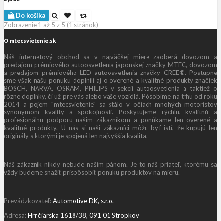
Do košíka
Zobrazenie 1 až 5 z 5 (1 stránok)
O mtecsvietenie.sk
Náš internetový obchod sa v najväčšej miere zaoberá dovozom a
predajom prémiového autoosvetlenia japonskej značky MTEC, dovozom
a predajom prémiového LED autoosvetlenia značky CREE®. Postupne
sme však našu ponuku doplnili aj o overené a kvalitné produkty značiek
BOSCH, NARVA, OSRAM, PHILIPS v sekcii autoosvetlenia a taktiež o
rôzne doplnky, či už pre vás alebo vaše vozidlá. Pôsobíme na trhu od roku
2014 a pojem "mtecsvietenie" sa stálo v očiach mnohých motoristov
synonymom kvality a spokojnosti. Poskytujeme rýchlu, kvalitnú a
profesionálnu podporu našim zákazníkom a ponúkame len overené a
kvalitné produkty. U nás si naši zákazníci môžu byť istí, že kupujú len
originály s ktorými je spojená len najvyššia kvalita.
Náš zákazník nikdy nebude našim pánom. Je to náš priateľ, ktorému sa
vždy budeme snažiť prispôsobiť ponuku produktov na mieru.
Prevádzkovateľ:
Automotive DK, s.r.o.
Adresa:
Hrnčiarska 1618/38, 091 01 Stropkov