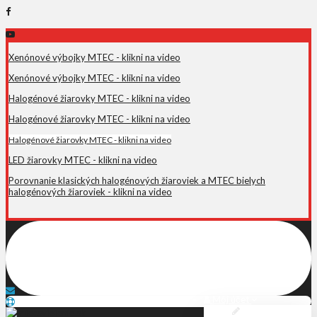
Xenónové výbojky MTEC - klikni na video
Xenónové výbojky MTEC - klikni na video
Halogénové žiarovky MTEC - klikni na video
Halogénové žiarovky MTEC - klikni na video
Halogénové žiarovky MTEC - klikni na video
LED žiarovky MTEC - klikni na video
Porovnanie klasických halogénových žiaroviek a MTEC bielych
halogénových žiaroviek - klikni na video
Internetový obchod špecializujúci sa na predaj autoosvetlenia,
autodoplnkov a príslušenstva.
+421 908 362 658
info@mtecsvietenie.sk
Môj účet