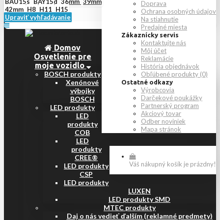
BAU15s
BAY15d
36mm
39mm
Doprava
42mm
H8
H11
H15
Ochrana osobných údajov
Upraviť vyhľadávanie
Na stiahnutie
Predajné miesta
Zákaznícky servis
Kontaktujte nás
Domov
Môj účet
Osvetlenie pre
Reklamácie
moje vozidlo
História objednávok
BOSCH produkty
Obľúbené produkty (0)
Xenónové
Ostatné odkazy
Výrobcovia
výbojky
Darčekové poukážky
BOSCH
Partnerský program
LED produkty
Akciový tovar
LED
Odber noviniek
produkty
Mapa stránok
COB
LED
produkty
CREE®
Váš nákupný košík je prázdny!
LED produkty
CSP
LED produkty
LUXEN
LED produkty SMD
MTEC produkty
Daj o nás vedieť ďalším (reklamné predmety)