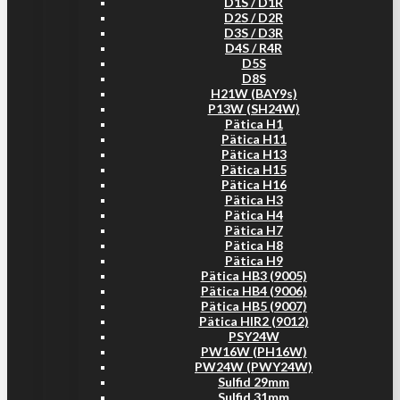
D1S / D1R
D2S / D2R
D3S / D3R
D4S / R4R
D5S
D8S
H21W (BAY9s)
P13W (SH24W)
Pätica H1
Pätica H11
Pätica H13
Pätica H15
Pätica H16
Pätica H3
Pätica H4
Pätica H7
Pätica H8
Pätica H9
Pätica HB3 (9005)
Pätica HB4 (9006)
Pätica HB5 (9007)
Pätica HIR2 (9012)
PSY24W
PW16W (PH16W)
PW24W (PWY24W)
Sulfid 29mm
Sulfid 31mm