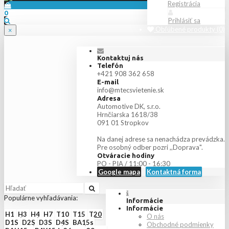
Registrácia
0
Prihlásiť sa
Obľúbené produkty (0)
×
Kontaktuj nás
Telefón
+421 908 362 658
E-mail
info@mtecsvietenie.sk
Adresa
Automotive DK, s.r.o.
Hrnčiarska 1618/38
091 01 Stropkov
Na danej adrese sa nenachádza prevádzka.
Pre osobný odber pozri ,,Doprava".
Otváracie hodiny
PO - PIA / 11:00 - 16:30
Google mapa
Kontaktná forma
Populárne vyhľadávania:
Informácie
Informácie
H1
H3
H4
H7
T10
T15
T20
O nás
D1S
D2S
D3S
D4S
BA15s
Obchodné podmienky