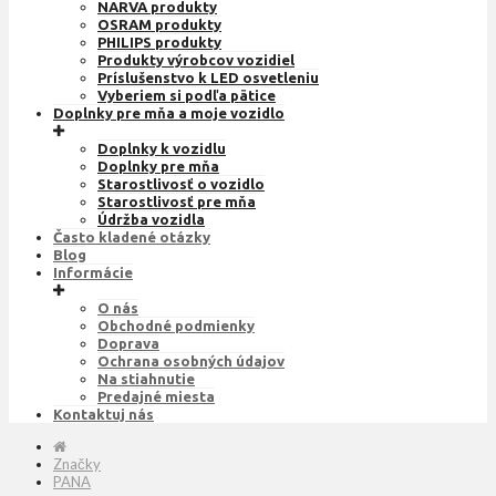
NARVA produkty
OSRAM produkty
PHILIPS produkty
Produkty výrobcov vozidiel
Príslušenstvo k LED osvetleniu
Vyberiem si podľa pätice
Doplnky pre mňa a moje vozidlo
Doplnky k vozidlu
Doplnky pre mňa
Starostlivosť o vozidlo
Starostlivosť pre mňa
Údržba vozidla
Často kladené otázky
Blog
Informácie
O nás
Obchodné podmienky
Doprava
Ochrana osobných údajov
Na stiahnutie
Predajné miesta
Kontaktuj nás
Značky
PANA