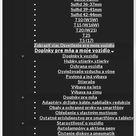
Sulfid 36-37mm
Sulfid 39-41mm
Sulfid 42-44mm
T10 (W5W)
T15 (W16W)
T20 (W21)
T25
T5 (17)
Zobraziť viac Osvetlenie pre moje vozidlo
Doplnky pre mňa a moje vozidlo
Doplnky k vozidlu
Hubky, utierky, stierky
Ochrana vozidla
Osviežovače vzduchu a vône
Povinná a iná výbava
Stierače
Výbava na leto
Výbava na zimu
Doplnky pre mňa
Adaptéry, držiaky, káble, nabíjačky, redukcie
Obaly a ochranné prvky na smartfóny
Oblečenie s vlastným motívom
Ostatné príslušenstvo pre smartfóny a tablety
Starostlivosť o vozidlo
Autošampóny a aktívne peny
Čistenie diskov a pneumatík