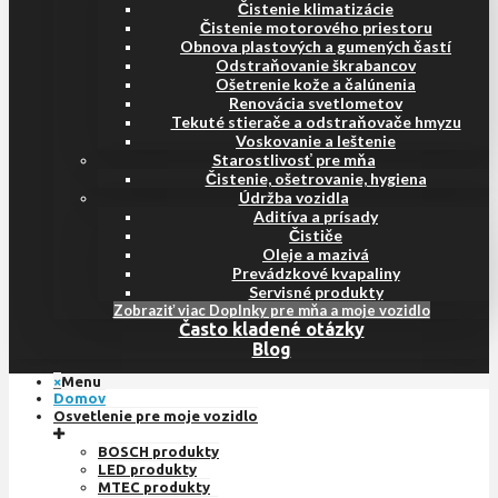
Čistenie klimatizácie
Čistenie motorového priestoru
Obnova plastových a gumených častí
Odstraňovanie škrabancov
Ošetrenie kože a čalúnenia
Renovácia svetlometov
Tekuté stierače a odstraňovače hmyzu
Voskovanie a leštenie
Starostlivosť pre mňa
Čistenie, ošetrovanie, hygiena
Údržba vozidla
Aditíva a prísady
Čističe
Oleje a mazivá
Prevádzkové kvapaliny
Servisné produkty
Zobraziť viac Doplnky pre mňa a moje vozidlo
Často kladené otázky
Blog
×
Menu
Domov
Osvetlenie pre moje vozidlo
BOSCH produkty
LED produkty
MTEC produkty