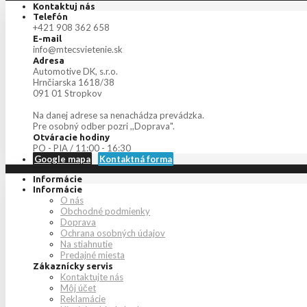
Kontaktuj nás
Telefón
+421 908 362 658
E-mail
info@mtecsvietenie.sk
Adresa
Automotive DK, s.r.o.
Hrnčiarska 1618/38
091 01 Stropkov
Na danej adrese sa nenachádza prevádzka.
Pre osobný odber pozri ,,Doprava".
Otváracie hodiny
PO - PIA / 11:00 - 16:30
Google mapa
Kontaktná forma
Informácie
Informácie
O nás
Obchodné podmienky
Doprava
Ochrana osobných údajov
Na stiahnutie
Predajné miesta
Zákaznícky servis
Kontaktujte nás
Môj účet
Reklamácie