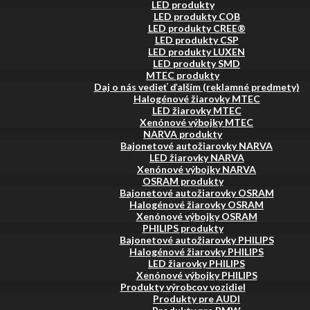
LED produkty
LED produkty COB
LED produkty CREE®
LED produkty CSP
LED produkty LUXEN
LED produkty SMD
MTEC produkty
Daj o nás vedieť ďalším (reklamné predmety)
Halogénové žiarovky MTEC
LED žiarovky MTEC
Xenónové výbojky MTEC
NARVA produkty
Bajonetové autožiarovky NARVA
LED žiarovky NARVA
Xenónové výbojky NARVA
OSRAM produkty
Bajonetové autožiarovky OSRAM
Halogénové žiarovky OSRAM
Xenónové výbojky OSRAM
PHILIPS produkty
Bajonetové autožiarovky PHILIPS
Halogénové žiarovky PHILIPS
LED žiarovky PHILIPS
Xenónové výbojky PHILIPS
Produkty výrobcov vozidiel
Produkty pre AUDI