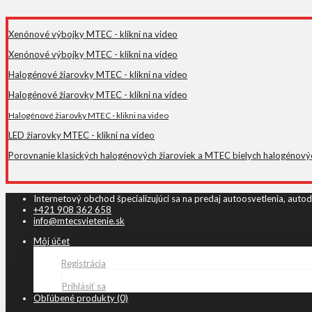
Xenónové výbojky MTEC - klikni na video
Xenónové výbojky MTEC - klikni na video
Halogénové žiarovky MTEC - klikni na video
Halogénové žiarovky MTEC - klikni na video
Halogénové žiarovky MTEC - klikni na video
LED žiarovky MTEC - klikni na video
Porovnanie klasických halogénových žiaroviek a MTEC bielych halogénových 
Internetový obchod špecializujúci sa na predaj autoosvetlenia, autod
+421 908 362 658
info@mtecsvietenie.sk
Môj účet
Registrácia
Prihlásiť sa
Obľúbené produkty (0)