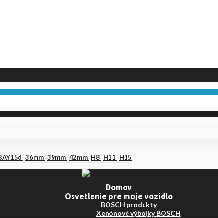
BAY15d
36mm
39mm
42mm
H8
H11
H15
Domov
Osvetlenie pre moje vozidlo
BOSCH produkty
Xenónové výbojky BOSCH